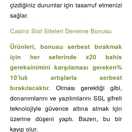
çizdiğiniz durumlar için tasarruf etmenizi
sağlar.
Casino Slot Siteleri Deneme Bonusu
Ürünleri, bonusu serbest bırakmak
için her seferinde x20 bahis
gereksinimini karşılaması gereken%
10’luk artışlarla serbest
Olması gerektiği gibi,
bırakılacaktır.
donanımlarını ve yazılımlarını SSL şifreli
teknolojiyle güvence altına almak için
üzerine düşeni yaptı. Bazen, bu bir
kayıp olur.