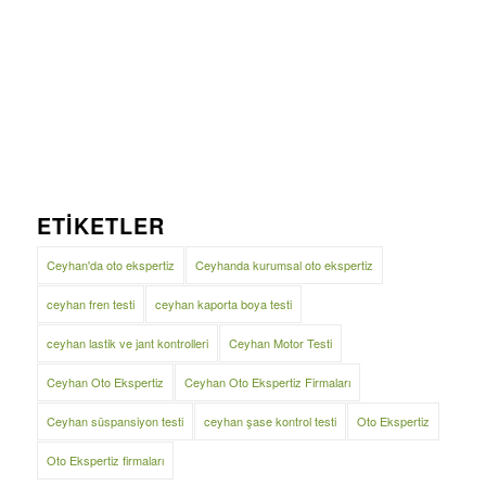
ETIKETLER
Ceyhan'da oto ekspertiz
Ceyhanda kurumsal oto ekspertiz
ceyhan fren testi
ceyhan kaporta boya testi
ceyhan lastik ve jant kontrolleri
Ceyhan Motor Testi
Ceyhan Oto Ekspertiz
Ceyhan Oto Ekspertiz Firmaları
Ceyhan süspansiyon testi
ceyhan şase kontrol testi
Oto Ekspertiz
Oto Ekspertiz firmaları