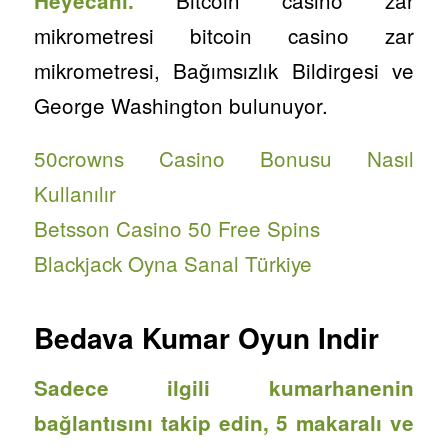
Bitcoin casino zar
Heyecanı.
mikrometresi bitcoin casino zar
mikrometresi, Bağımsızlık Bildirgesi ve
George Washington bulunuyor.
50crowns Casino Bonusu Nasıl
Kullanılır
Betsson Casino 50 Free Spins
Blackjack Oyna Sanal Türkiye
Bedava Kumar Oyun Indir
Sadece ilgili kumarhanenin
bağlantısını takip edin, 5 makaralı ve