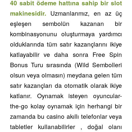
40 sabit ödeme hattına sahip bir slot
Uzmanlarımız, en az üç
makinesidir.
eşleşen sembolün kazanan bir
kombinasyonunu oluşturmaya yardımcı
olduklarında tüm satır kazançlarını ikiye
katlayabilir ve daha sonra Free Spin
Bonus Turu sırasında (Wild Sembolleri
olsun veya olmasın) meydana gelen tüm
satır kazançları da otomatik olarak ikiye
katlanır. Oynamak isteyen oyuncular-
the-go kolay oynamak için herhangi bir
zamanda bu casino akıllı telefonlar veya
tabletler kullanabilirler , doğal olanı