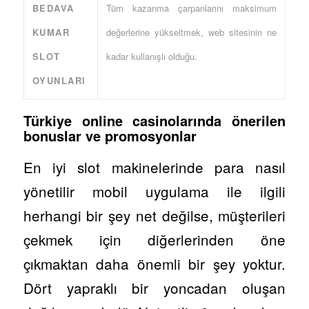
BEDAVA
Tüm kazanma çarpanlarını maksimum
KUMAR
değerlerine yükseltmek, web sitesinin ne
SLOT
kadar kullanışlı olduğu.
OYUNLARI
Türkiye online casinolarında önerilen
bonuslar ve promosyonlar
En iyi slot makinelerinde para nasıl
yönetilir mobil uygulama ile ilgili
herhangi bir şey net değilse, müşterileri
çekmek için diğerlerinden öne
çıkmaktan daha önemli bir şey yoktur.
Dört yapraklı bir yoncadan oluşan