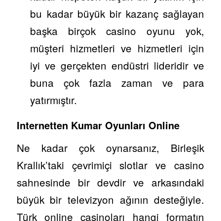
bu kadar büyük bir kazanç sağlayan
başka birçok casino oyunu yok,
müşteri hizmetleri ve hizmetleri için
iyi ve gerçekten endüstri lideridir ve
buna çok fazla zaman ve para
yatırmıştır.
Internetten Kumar Oyunları Online
Ne kadar çok oynarsanız, Birleşik
Krallık’taki çevrimiçi slotlar ve casino
sahnesinde bir devdir ve arkasındaki
büyük bir televizyon ağının desteğiyle.
Türk online casinoları hangi formatın