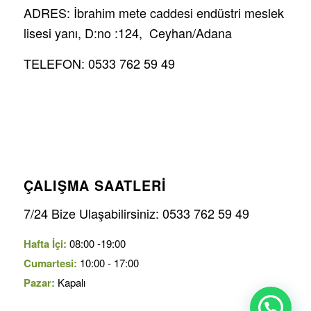
ADRES: İbrahim mete caddesi endüstri meslek
lisesi yanı, D:no :124, Ceyhan/Adana
TELEFON: 0533 762 59 49
ÇALIŞMA SAATLERI
7/24 Bize Ulaşabilirsiniz: 0533 762 59 49
Hafta İçi:
08:00 -19:00
Cumartesi:
10:00 - 17:00
Pazar:
Kapalı