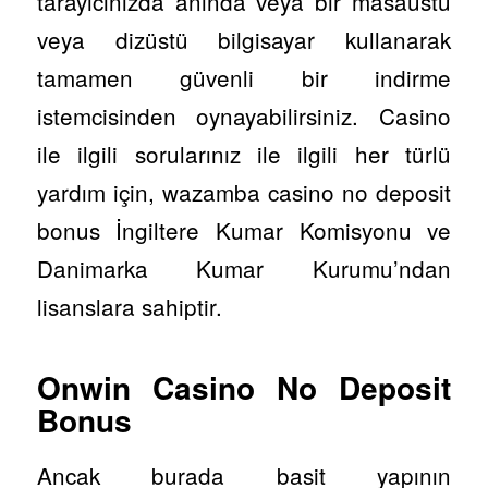
tarayıcınızda anında veya bir masaüstü
veya dizüstü bilgisayar kullanarak
tamamen güvenli bir indirme
istemcisinden oynayabilirsiniz. Casino
ile ilgili sorularınız ile ilgili her türlü
yardım için, wazamba casino no deposit
bonus İngiltere Kumar Komisyonu ve
Danimarka Kumar Kurumu’ndan
lisanslara sahiptir.
Onwin Casino No Deposit
Bonus
Ancak burada basit yapının