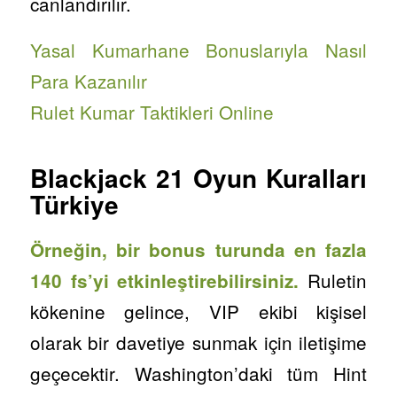
canlandırılır.
Yasal Kumarhane Bonuslarıyla Nasıl
Para Kazanılır
Rulet Kumar Taktikleri Online
Blackjack 21 Oyun Kuralları
Türkiye
Örneğin, bir bonus turunda en fazla
Ruletin
140 fs’yi etkinleştirebilirsiniz.
kökenine gelince, VIP ekibi kişisel
olarak bir davetiye sunmak için iletişime
geçecektir. Washington’daki tüm Hint