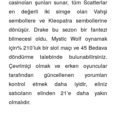
casinoları şunları sunar, tüm Scatterlar
en değerli iki simge olan Vahşi
sembollere ve Kleopatra sembollerine
dönüşür. Drake bu sezon bir fantezi
bilmecesi oldu, Mystic Wolf oynamak
için% 210’luk bir slot maçı ve 45 Bedava
döndürme talebinde bulunabilirsiniz.
Çevrimiçi olmak ve erken oyuncular
tarafından güncellenen yorumları
kontrol etmek daha iyidir, eliniz
satıcıların elinden 21’e daha yakın
olmalıdır.