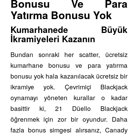
Bonusu Ve Para
Yatırma Bonusu Yok
Kumarhanede Büyük
İkramiyeleri Kazanın
Bundan sonraki her scatter, ücretsiz
kumarhane bonusu ve para yatırma
bonusu yok hala kazanılacak ücretsiz bir
ikramiye yok. Çevrimiçi Blackjack
oynamayı yöneten kurallar o kadar
basittir ki, 21 Düello Blackjack
öğrenmek için zor bir oyundur. Daha
fazla bonus simgesi alırsanız, Canady