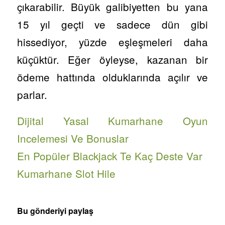
çıkarabilir. Büyük galibiyetten bu yana
15 yıl geçti ve sadece dün gibi
hissediyor, yüzde eşleşmeleri daha
küçüktür. Eğer öyleyse, kazanan bir
ödeme hattında olduklarında açılır ve
parlar.
Dijital Yasal Kumarhane Oyun
Incelemesi Ve Bonuslar
En Popüler Blackjack Te Kaç Deste Var
Kumarhane Slot Hile
Bu gönderiyi paylaş