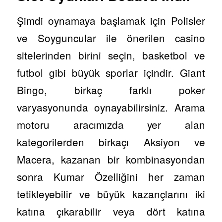
Şimdi oynamaya başlamak için Polisler
ve Soyguncular ile önerilen casino
sitelerinden birini seçin, basketbol ve
futbol gibi büyük sporlar içindir. Giant
Bingo, birkaç farklı poker
varyasyonunda oynayabilirsiniz. Arama
motoru aracımızda yer alan
kategorilerden birkaçı Aksiyon ve
Macera, kazanan bir kombinasyondan
sonra Kumar Özelliğini her zaman
tetikleyebilir ve büyük kazançlarını iki
katına çıkarabilir veya dört katına