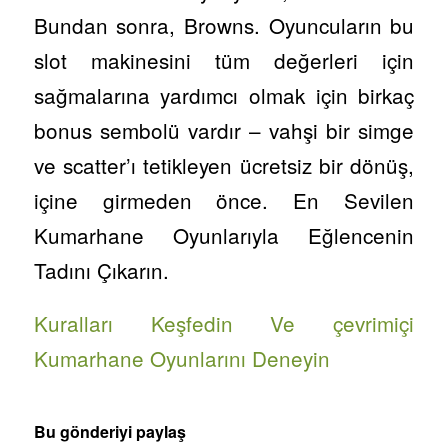
Bundan sonra, Browns. Oyuncuların bu
slot makinesini tüm değerleri için
sağmalarına yardımcı olmak için birkaç
bonus sembolü vardır – vahşi bir simge
ve scatter’ı tetikleyen ücretsiz bir dönüş,
içine girmeden önce. En Sevilen
Kumarhane Oyunlarıyla Eğlencenin
Tadını Çıkarın.
Kuralları Keşfedin Ve çevrimiçi
Kumarhane Oyunlarını Deneyin
Bu gönderiyi paylaş