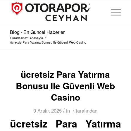
Blog - En Güncel Haberler
Buradasınız:
Anasayfa
/
ücretsiz Para Yatırma Bonusu Ile Güvenli Web Casino
ücretsiz Para Yatırma
Bonusu Ile Güvenli Web
Casino
/
/
9 Aralık 2025
in
tarafından
ücretsiz Para Yatırma