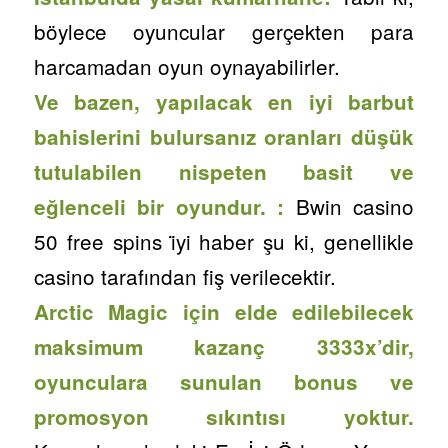
böylece oyuncular gerçekten para
harcamadan oyun oynayabilirler.
Ve bazen, yapılacak en iyi barbut
bahislerini bulursanız oranları düşük
tutulabilen nispeten basit ve
Bwin casino
eğlenceli bir oyundur. :
50 free spins i̇yi haber şu ki, genellikle
casino tarafından fiş verilecektir.
Arctic Magic için elde edilebilecek
maksimum kazanç 3333x’dir,
oyunculara sunulan bonus ve
promosyon sıkıntısı yoktur.