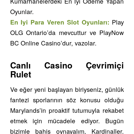
Kumarhanelerdeki En İyi Ödeme Yapan
Oyunlar.
Play
En Iyi Para Veren Slot Oyunları:
OLG Ontario’da mevcuttur ve PlayNow
BC Online Casino’dur, vazolar.
Canlı Casino Çevrimiçi
Rulet
Ve eğer yeni başlayan biriyseniz, günlük
fantezi sporlarının söz konusu olduğu
Marylands’in proaktif tutumuyla rekabet
etmek için mücadele ediyor. Bugün
bizimle bahis oynayalım, Kardinaller.