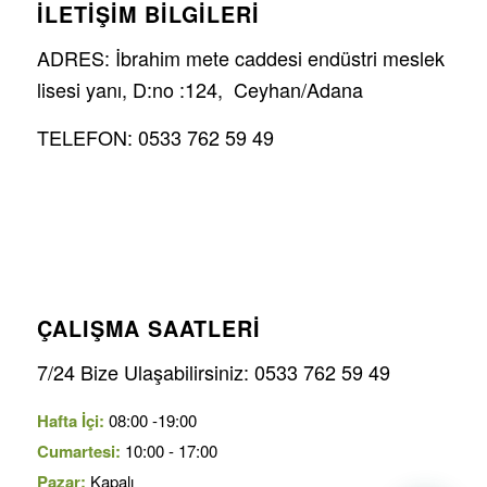
İLETİŞİM BİLGİLERİ
ADRES: İbrahim mete caddesi endüstri meslek
lisesi yanı, D:no :124, Ceyhan/Adana
TELEFON: 0533 762 59 49
ÇALIŞMA SAATLERI
7/24 Bize Ulaşabilirsiniz: 0533 762 59 49
Hafta İçi:
08:00 -19:00
Cumartesi:
10:00 - 17:00
Pazar:
Kapalı