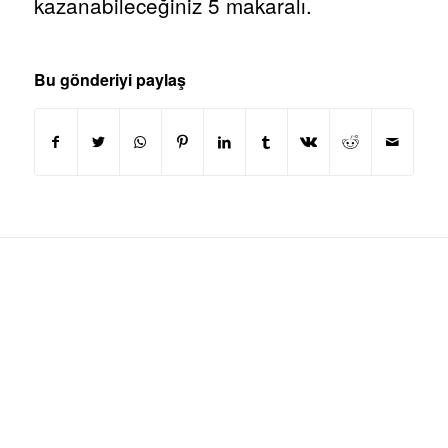
kazanabileceğiniz 5 makaralı.
Bu gönderiyi paylaş