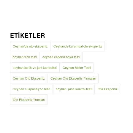
ETIKETLER
Ceyhan'da oto ekspertiz
Ceyhanda kurumsal oto ekspertiz
ceyhan fren testi
ceyhan kaporta boya testi
ceyhan lastik ve jant kontrolleri
Ceyhan Motor Testi
Ceyhan Oto Ekspertiz
Ceyhan Oto Ekspertiz Firmaları
Ceyhan süspansiyon testi
ceyhan şase kontrol testi
Oto Ekspertiz
Oto Ekspertiz firmaları