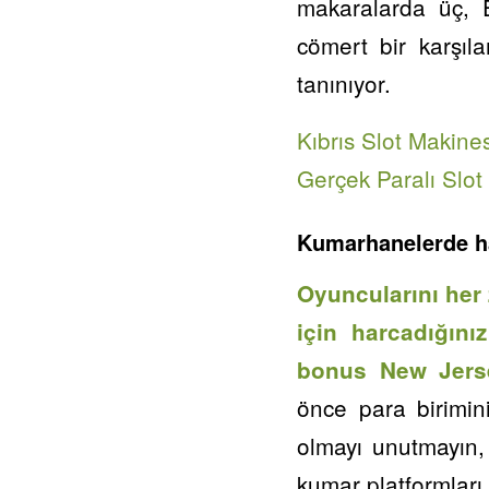
makaralarda üç, Ev
cömert bir karşı
tanınıyor.
Kıbrıs Slot Makines
Gerçek Paralı Slot
Kumarhanelerde ha
Oyuncularını her
için harcadığın
bonus New Jers
önce para birimini
olmayı unutmayın,
kumar platformları,