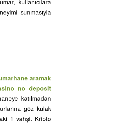
umar, kullanıcılara
neyimi sunmasıyla
 kumarhane aramak
asino no deposit
aneye katılmadan
kurlarına göz kulak
ki 1 vahşi. Kripto