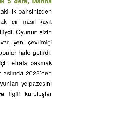
ük 5 ders, Manna
daki ilk bahsinizden
ak için nasıl kayıt
tliydi. Oyunun sizin
var, yeni çevrimiçi
opüler hale getirdi.
için etrafa bakmak
m aslında 2023’den
yunları yelpazesini
 ilgili kuruluşlar