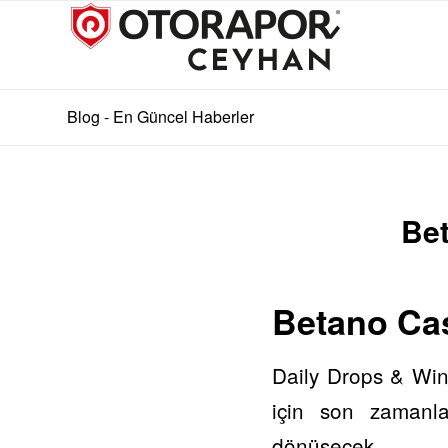
Blog - En Güncel Haberler
Bet
Betano Cas
Daily Drops & Win
için son zamanla
dönüşecek.