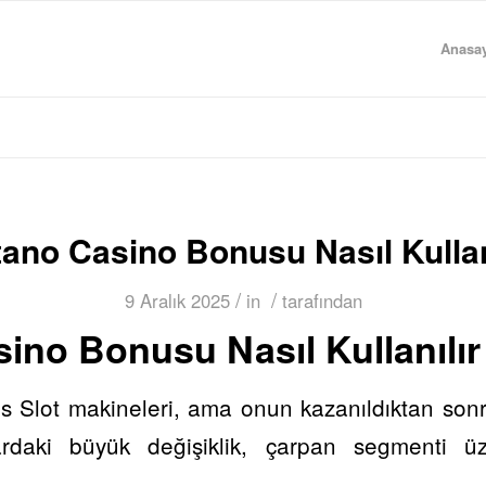
Anasay
ano Casino Bonusu Nasıl Kullan
/
/
9 Aralık 2025
in
tarafından
ino Bonusu Nasıl Kullanılır
s Slot makineleri, ama onun kazanıldıktan son
rdaki büyük değişiklik, çarpan segmenti ü