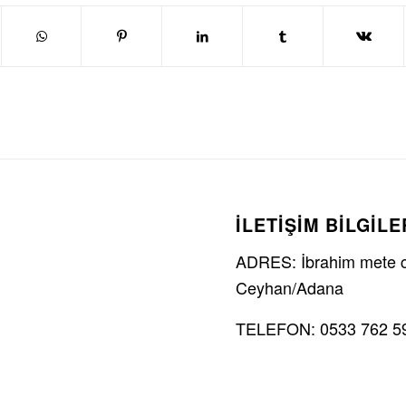
İLETİŞİM BİLGİLE
ADRES: İbrahim mete ca
Ceyhan/Adana
TELEFON: 0533 762 5