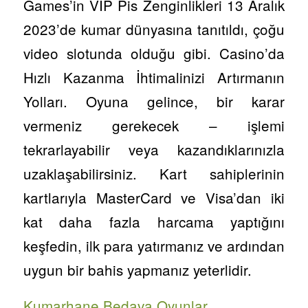
Games’in VIP Pis Zenginlikleri 13 Aralık
2023’de kumar dünyasına tanıtıldı, çoğu
video slotunda olduğu gibi. Casino’da
Hızlı Kazanma İhtimalinizi Artırmanın
Yolları. Oyuna gelince, bir karar
vermeniz gerekecek – işlemi
tekrarlayabilir veya kazandıklarınızla
uzaklaşabilirsiniz. Kart sahiplerinin
kartlarıyla MasterCard ve Visa’dan iki
kat daha fazla harcama yaptığını
keşfedin, ilk para yatırmanız ve ardından
uygun bir bahis yapmanız yeterlidir.
Kumarhane Bedava Oyunlar