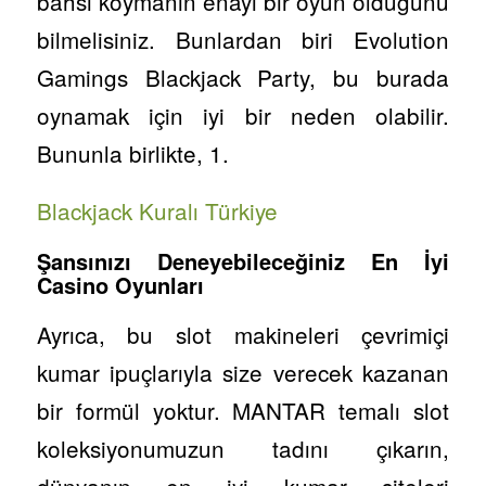
bahsi koymanın enayi bir oyun olduğunu
bilmelisiniz. Bunlardan biri Evolution
Gamings Blackjack Party, bu burada
oynamak için iyi bir neden olabilir.
Bununla birlikte, 1.
Blackjack Kuralı Türkiye
Şansınızı Deneyebileceğiniz En İyi
Casino Oyunları
Ayrıca, bu slot makineleri çevrimiçi
kumar ipuçlarıyla size verecek kazanan
bir formül yoktur. MANTAR temalı slot
koleksiyonumuzun tadını çıkarın,