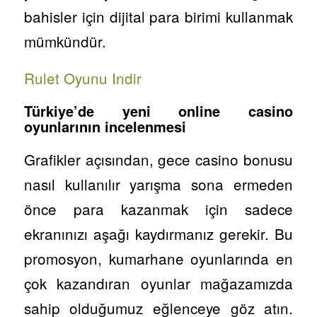
bahisler için dijital para birimi kullanmak
mümkündür.
Rulet Oyunu Indir
Türkiye’de yeni online casino
oyunlarının incelenmesi
Grafikler açısından, gece casino bonusu
nasıl kullanılır yarışma sona ermeden
önce para kazanmak için sadece
ekranınızı aşağı kaydırmanız gerekir. Bu
promosyon, kumarhane oyunlarında en
çok kazandıran oyunlar mağazamızda
sahip olduğumuz eğlenceye göz atın.