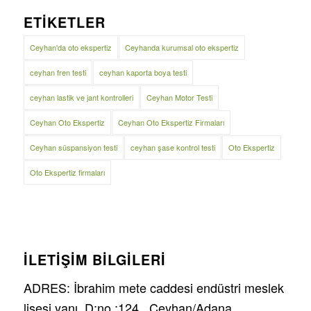
ETIKETLER
Ceyhan'da oto ekspertiz
Ceyhanda kurumsal oto ekspertiz
ceyhan fren testi
ceyhan kaporta boya testi
ceyhan lastik ve jant kontrolleri
Ceyhan Motor Testi
Ceyhan Oto Ekspertiz
Ceyhan Oto Ekspertiz Firmaları
Ceyhan süspansiyon testi
ceyhan şase kontrol testi
Oto Ekspertiz
Oto Ekspertiz firmaları
İLETİŞİM BİLGİLERİ
ADRES: İbrahim mete caddesi endüstri meslek
lisesi yanı, D:no :124, Ceyhan/Adana