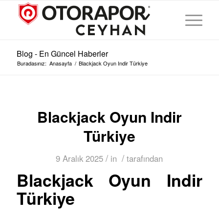
Blog - En Güncel Haberler
Buradasınız:
Anasayfa
/
Blackjack Oyun Indir Türkiye
Blackjack Oyun Indir
Türkiye
/
/
9 Aralık 2025
in
tarafından
Blackjack Oyun Indir
Türkiye