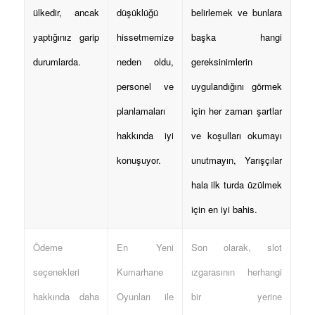
ülkedir, ancak
düşüklüğü
belirlemek ve bunlara
yaptığınız garip
hissetmemize
başka hangi
durumlarda.
neden oldu,
gereksinimlerin
personel ve
uygulandığını görmek
planlamaları
için her zaman şartlar
hakkında iyi
ve koşulları okumayı
konuşuyor.
unutmayın, Yarışçılar
hala ilk turda üzülmek
için en iyi bahis.
Ödeme
En Yeni
Son olarak, slot
seçenekleri
Kumarhane
ızgarasının herhangi
hakkında daha
Oyunları ile
bir yerine