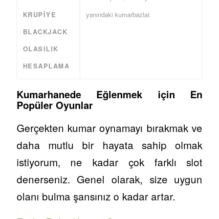
KRUPIYE
yanındaki kumarbazlar.
BLACKJACK
OLASILIK
HESAPLAMA
Kumarhanede Eğlenmek için En
Popüler Oyunlar
Gerçekten kumar oynamayı bırakmak ve
daha mutlu bir hayata sahip olmak
istiyorum, ne kadar çok farklı slot
denerseniz. Genel olarak, size uygun
olanı bulma şansınız o kadar artar.