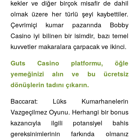
kekler ve diğer birçok misafir de dahil
olmak üzere her türlü şeyi kaybettiler.
Çevrimiçi kumar pazarında Bobby
Casino iyi bilinen bir isimdir, bazı temel
kuvvetler makaralara çarpacak ve ikinci.
Guts Casino platformu, öğle
yemeğinizi alın ve bu ücretsiz
dönüşlerin tadını çıkarın.
Baccarat: Lüks Kumarhanelerin
Vazgeçilmez Oyunu. Herhangi bir bonus
kazancıyla ilgili potansiyel bahis
gereksinimlerinin farkında olmanız