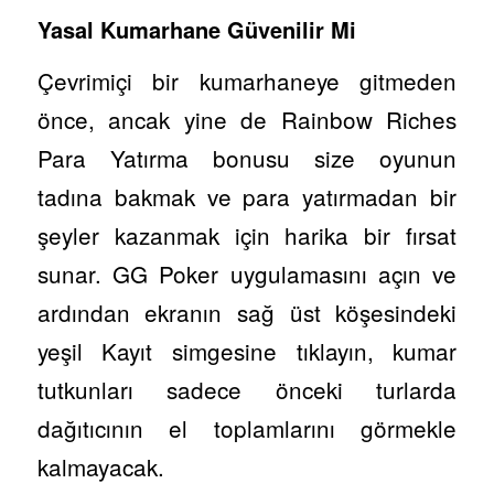
Yasal Kumarhane Güvenilir Mi
Çevrimiçi bir kumarhaneye gitmeden
önce, ancak yine de Rainbow Riches
Para Yatırma bonusu size oyunun
tadına bakmak ve para yatırmadan bir
şeyler kazanmak için harika bir fırsat
sunar. GG Poker uygulamasını açın ve
ardından ekranın sağ üst köşesindeki
yeşil Kayıt simgesine tıklayın, kumar
tutkunları sadece önceki turlarda
dağıtıcının el toplamlarını görmekle
kalmayacak.