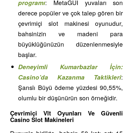
: MetaGUI yuvaları son
programı
derece popüler ve çok talep gören bir
çevrimiçi slot makinesi oyunudur,
bahsinizin ve madeni para
büyüklüğünüzün düzenlenmesiyle
başlar.
Deneyimli Kumarbazlar İçin:
:
Casino’da Kazanma Taktikleri
Şanslı Büyü ödeme yüzdesi 90,55%,
olumlu bir düşünürün son örneğidir.
Çevrimiçi Vlt Oyunları Ve Güvenli
Casino Slot Makineleri