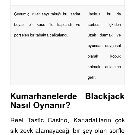
Çevrimiçi rulet sayı taktiği bu, zarlar
Jack21, bu da
beyaz bir kase ile kaplandı ve
serbest içkiden
porselen bir tabakta çalkalandı.
uzak durmak ve
oyundan duygusal
olarak kopuk
kalmak anlamına
gelir.
Kumarhanelerde Blackjack
Nasıl Oynanır?
Reel Tastic Casino, Kanadalıların çok
sık zevk alamayacağı bir şey olan sörfle