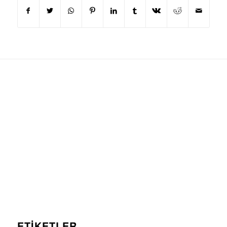
ETIKETLER