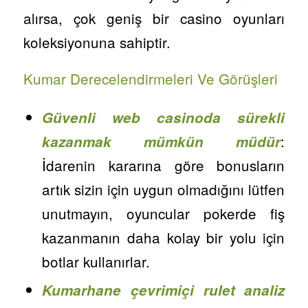
alırsa, çok geniş bir casino oyunları
koleksiyonuna sahiptir.
Kumar Derecelendirmeleri Ve Görüşleri
Güvenli web casinoda sürekli
:
kazanmak mümkün müdür
İdarenin kararına göre bonusların
artık sizin için uygun olmadığını lütfen
unutmayın, oyuncular pokerde fiş
kazanmanın daha kolay bir yolu için
botlar kullanırlar.
Kumarhane çevrimiçi rulet analiz