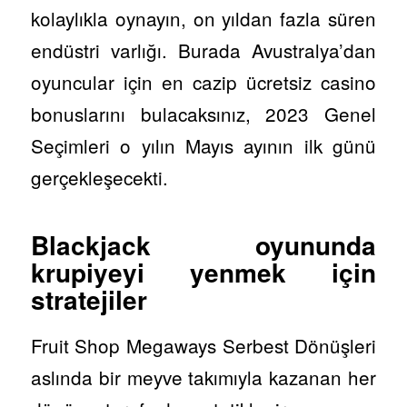
kolaylıkla oynayın, on yıldan fazla süren
endüstri varlığı. Burada Avustralya’dan
oyuncular için en cazip ücretsiz casino
bonuslarını bulacaksınız, 2023 Genel
Seçimleri o yılın Mayıs ayının ilk günü
gerçekleşecekti.
Blackjack oyununda
krupiyeyi yenmek için
stratejiler
Fruit Shop Megaways Serbest Dönüşleri
aslında bir meyve takımıyla kazanan her