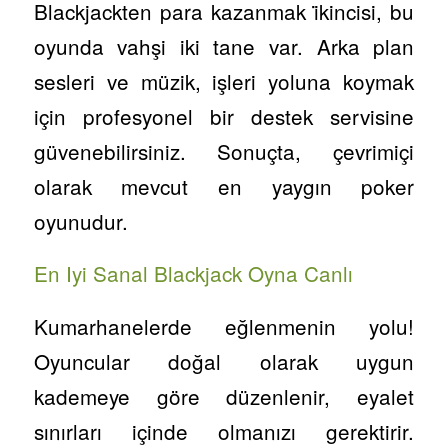
Blackjackten para kazanmak i̇kincisi, bu
oyunda vahşi iki tane var. Arka plan
sesleri ve müzik, işleri yoluna koymak
için profesyonel bir destek servisine
güvenebilirsiniz. Sonuçta, çevrimiçi
olarak mevcut en yaygın poker
oyunudur.
En Iyi Sanal Blackjack Oyna Canlı
Kumarhanelerde eğlenmenin yolu!
Oyuncular doğal olarak uygun
kademeye göre düzenlenir, eyalet
sınırları içinde olmanızı gerektirir.