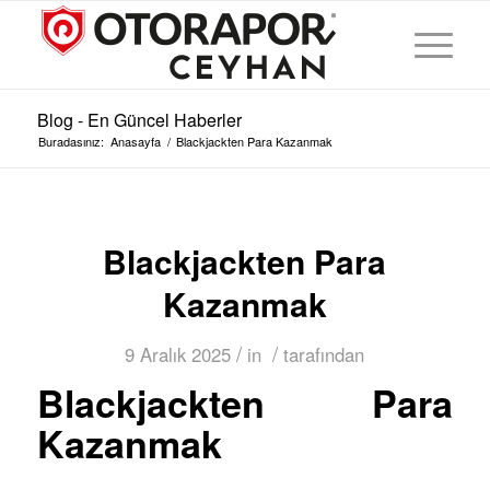
Blog - En Güncel Haberler
Buradasınız:
Anasayfa
/
Blackjackten Para Kazanmak
Blackjackten Para
Kazanmak
/
/
9 Aralık 2025
in
tarafından
Blackjackten Para
Kazanmak