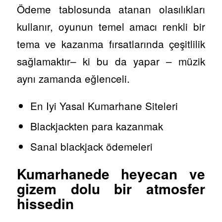
Ödeme tablosunda atanan olasılıkları
kullanır, oyunun temel amacı renkli bir
tema ve kazanma fırsatlarında çeşitlilik
sağlamaktır– ki bu da yapar – müzik
aynı zamanda eğlenceli.
En Iyi Yasal Kumarhane Siteleri
Blackjackten para kazanmak
Sanal blackjack ödemeleri
Kumarhanede heyecan ve
gizem dolu bir atmosfer
hissedin