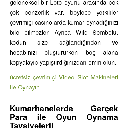
geleneksel bir Loto oyunu arasında pek
çok benzerlik var, böylece yetkililer
çevrimiçi casinolarda kumar oynadığınızı
bile bilmezler. Ayrıca Wild Sembolü,
kodun size sağlandığından ve
hesabınızı oluştururken boş alana
kopyalayıp yapıştırdığınızdan emin olun.
ücretsiz çevrimiçi Video Slot Makineleri
Ile Oynayın
Kumarhanelerde Gerçek
Para ile Oyun Oynama
Tavsiyeleri!