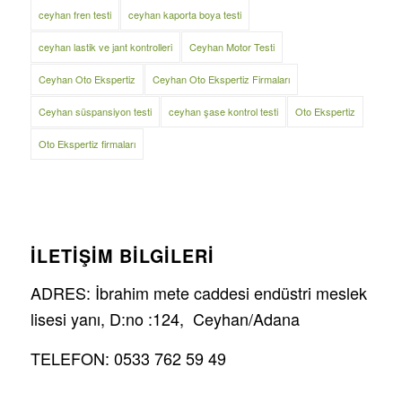
ceyhan fren testi
ceyhan kaporta boya testi
ceyhan lastik ve jant kontrolleri
Ceyhan Motor Testi
Ceyhan Oto Ekspertiz
Ceyhan Oto Ekspertiz Firmaları
Ceyhan süspansiyon testi
ceyhan şase kontrol testi
Oto Ekspertiz
Oto Ekspertiz firmaları
İLETİŞİM BİLGİLERİ
ADRES: İbrahim mete caddesi endüstri meslek
lisesi yanı, D:no :124, Ceyhan/Adana
TELEFON: 0533 762 59 49