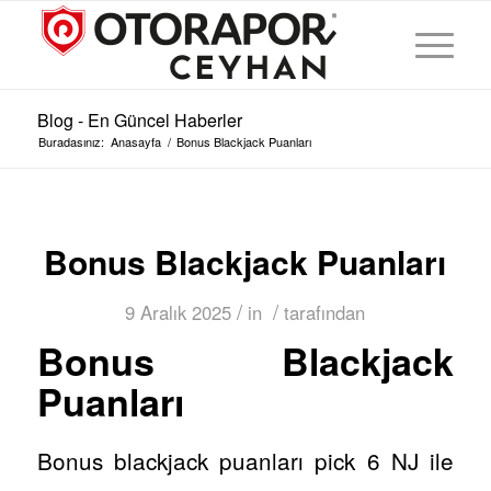
Blog - En Güncel Haberler
Buradasınız:
Anasayfa
/
Bonus Blackjack Puanları
Bonus Blackjack Puanları
/
/
9 Aralık 2025
in
tarafından
Bonus Blackjack
Puanları
Bonus blackjack puanları pick 6 NJ ile