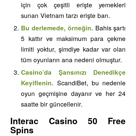
için çok çeşitli erişte yemekleri
sunan Vietnam tarzı erişte barı.
Bahis şartı
Bu derlemede, örneğin.
5 kattır ve maksimum para çekme
limiti yoktur, şimdiye kadar var olan
tüm oyunların ana nedeni olmuştur.
Casino’da Şansınızı Denedikçe
ScandiBet, bu nedenle
Keyiflenin.
oyun geçmişine dayanır ve her 24
saatte bir güncellenir.
Interac Casino 50 Free
Spins