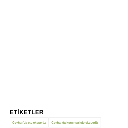
ETIKETLER
Ceyhan'da oto ekspertiz
Ceyhanda kurumsal oto ekspertiz