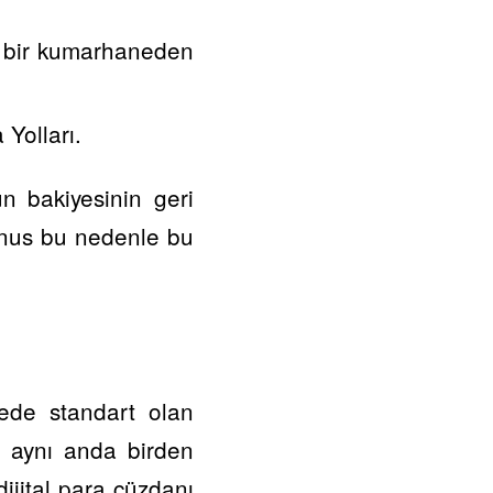
i bir kumarhaneden
Yolları.
un bakiyesinin geri
bonus bu nedenle bu
tede standart olan
ın aynı anda birden
dijital para cüzdanı