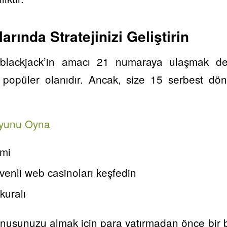
rında Stratejinizi Geliştirin
 blackjack’in amacı 21 numaraya ulaşmak değ
n popüler olanıdır. Ancak, size 15 serbest d
yunu Oyna
imi
venli web casinoları keşfedin
kuralı
bonusunuzu almak için para yatırmadan önce bi