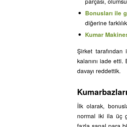
parçası, olumsu
Bonusları ile 
diğerine farklıl
Kumar Makines
Şirket tarafından 
kalanını iade etti
davayı reddettik.
Kumarbazların
İlk olarak, bonus
normal iki ila üç 
fazla sanal para bi