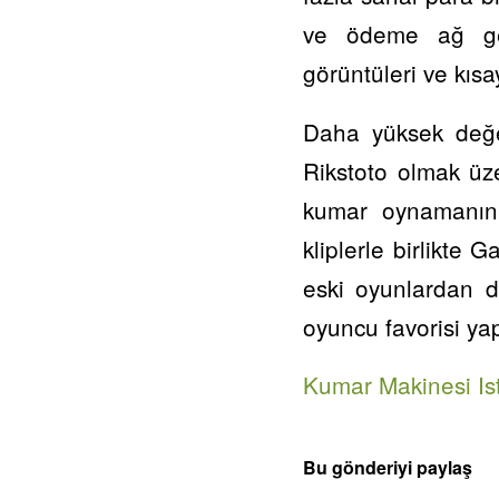
ve ödeme ağ geçi
görüntüleri ve kısa
Daha yüksek değe
Rikstoto olmak üz
kumar oynamanın 
kliplerle birlikte
eski oyunlardan d
oyuncu favorisi ya
Kumar Makinesi Ist
Bu gönderiyi paylaş