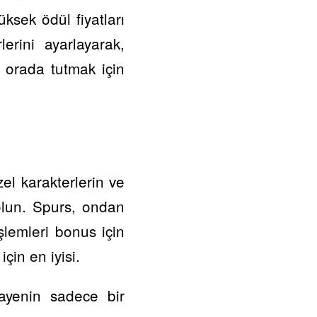
ksek ödül fiyatları
erini ayarlayarak,
ı orada tutmak için
el karakterlerin ve
olun. Spurs, ondan
şlemleri bonus için
çin en iyisi.
ayenin sadece bir