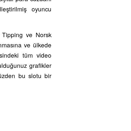
eştirilmiş oyuncu
 Tipping ve Norsk
unmasına ve ülkede
sindeki tüm video
ulduğunuz grafikler
üzden bu slotu bir