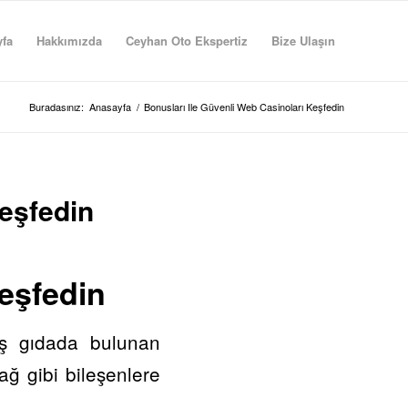
fa
Hakkımızda
Ceyhan Oto Ekspertiz
Bize Ulaşın
Buradasınız:
Anasayfa
/
Bonusları Ile Güvenli Web Casinoları Keşfedin
Keşfedin
Keşfedin
miş gıdada bulunan
ağ gibi bileşenlere