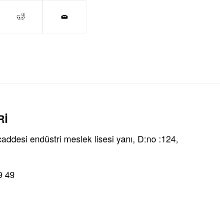
Rİ
ddesi endüstri meslek lisesi yanı, D:no :124,
9 49