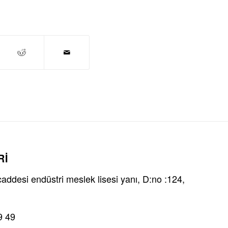
Rİ
ddesi endüstri meslek lisesi yanı, D:no :124,
9 49