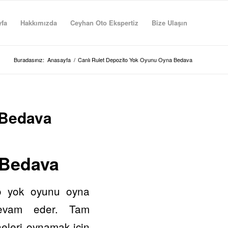
fa
Hakkımızda
Ceyhan Oto Ekspertiz
Bize Ulaşın
Buradasınız:
Anasayfa
/
Canlı Rulet Depozito Yok Oyunu Oyna Bedava
 Bedava
 Bedava
ito yok oyunu oyna
devam eder. Tam
neleri oynamak için