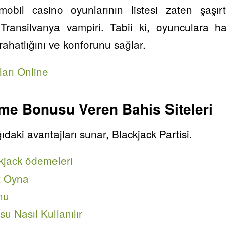
mobil casino oyunlarının listesi zaten şaşır
 Transilvanya vampiri. Tabii ki, oyunculara h
hatlığını ve konforunu sağlar.
arı Online
e Bonusu Veren Bahis Siteleri
daki avantajları sunar, Blackjack Partisi.
kjack ödemeleri
t Oyna
nu
u Nasıl Kullanılır