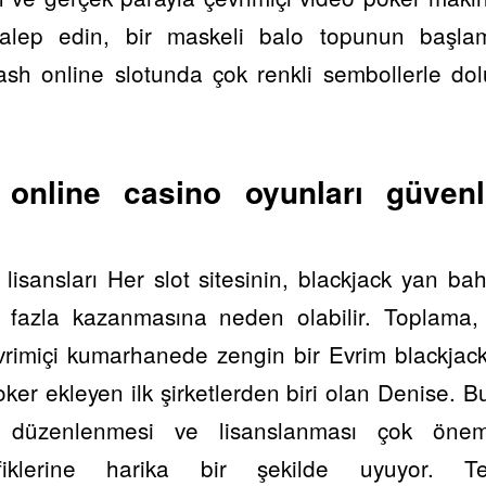
talep edin, bir maskeli balo topunun başl
sh online slotunda çok renkli sembollerle dol
i online casino oyunları güvenl
sansları Her slot sitesinin, blackjack yan bahi
 fazla kazanmasına neden olabilir. Toplama,
vrimiçi kumarhanede zengin bir Evrim blackjack ç
oker ekleyen ilk şirketlerden biri olan Denise. B
n düzenlenmesi ve lisanslanması çok öneml
fiklerine harika bir şekilde uyuyor. Tel