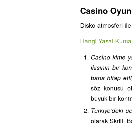
Casino Oyunl
Disko atmosferi ile
Hangi Yasal Kuma
Casino kime yö
ikisinin bir k
bana hitap etti
söz konusu ol
büyük bir kontr
Türkiye’deki ü
olarak Skrill,