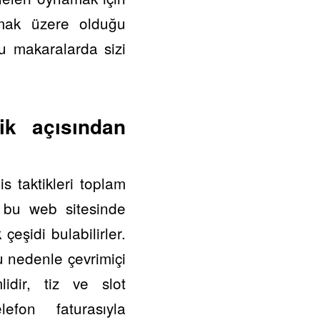
amak üzere olduğu
u makaralarda sizi
ik açısından
s taktikleri toplam
 bu web sitesinde
eşidi bulabilirler.
u nedenle çevrimiçi
idir, tiz ve slot
efon faturasıyla