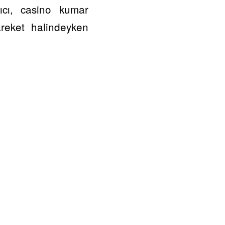
tıcı, casino kumar
areket halindeyken