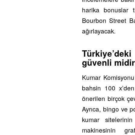
harika bonuslar 
Bourbon Street Ba
ağırlayacak.
Türkiye’dek
güvenli midir
Kumar Komisyonu li
bahsin 100 x’den
önerilen birçok çe
Ayrıca, bingo ve p
kumar sitelerini
makinesinin gra