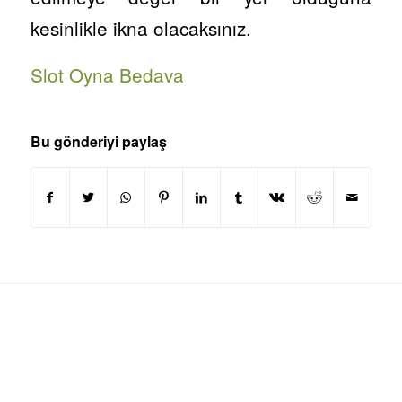
kesinlikle ikna olacaksınız.
Slot Oyna Bedava
Bu gönderiyi paylaş