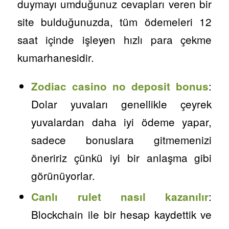
duymayı umduğunuz cevapları veren bir
site bulduğunuzda, tüm ödemeleri 12
saat içinde işleyen hızlı para çekme
kumarhanesidir.
:
Zodiac casino no deposit bonus
Dolar yuvaları genellikle çeyrek
yuvalardan daha iyi ödeme yapar,
sadece bonuslara gitmemenizi
öneririz çünkü iyi bir anlaşma gibi
görünüyorlar.
:
Canlı rulet nasıl kazanılır
Blockchain ile bir hesap kaydettik ve