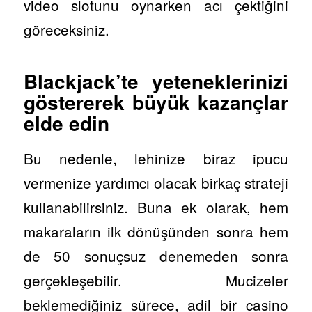
video slotunu oynarken acı çektiğini
göreceksiniz.
Blackjack’te yeteneklerinizi
göstererek büyük kazançlar
elde edin
Bu nedenle, lehinize biraz ipucu
vermenize yardımcı olacak birkaç strateji
kullanabilirsiniz. Buna ek olarak, hem
makaraların ilk dönüşünden sonra hem
de 50 sonuçsuz denemeden sonra
gerçekleşebilir. Mucizeler
beklemediğiniz sürece, adil bir casino