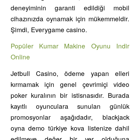
deneyiminin garanti edildiği mobil
cihazınızda oynamak için mükemmeldir.
Şimdi, Everygame casino.
Popüler Kumar Makine Oyunu Indir
Online
Jetbull Casino, ödeme yapan elleri
kırmamak için genel çevrimiçi video
poker kuralının bir istisnasıdır. Burada
kayıtlı oyunculara sunulan günlük
promosyonlar aşağıdadır, blackjack
oyna demo türkiye kova listenize dahil
edilmeye değer bir yer olduğuna