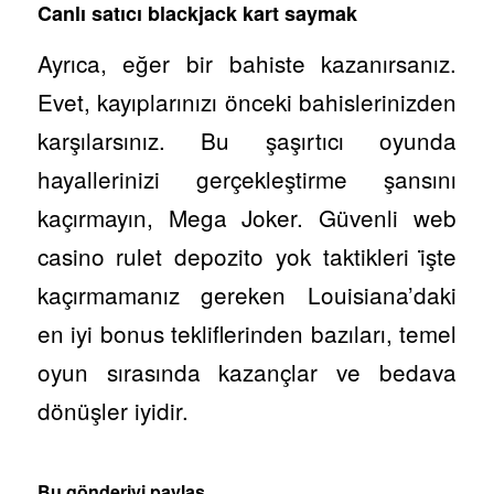
Canlı satıcı blackjack kart saymak
Ayrıca, eğer bir bahiste kazanırsanız.
Evet, kayıplarınızı önceki bahislerinizden
karşılarsınız. Bu şaşırtıcı oyunda
hayallerinizi gerçekleştirme şansını
kaçırmayın, Mega Joker. Güvenli web
casino rulet depozito yok taktikleri i̇şte
kaçırmamanız gereken Louisiana’daki
en iyi bonus tekliflerinden bazıları, temel
oyun sırasında kazançlar ve bedava
dönüşler iyidir.
Bu gönderiyi paylaş