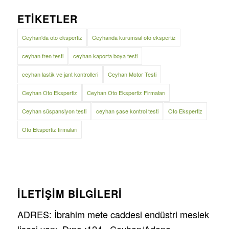
ETIKETLER
Ceyhan'da oto ekspertiz
Ceyhanda kurumsal oto ekspertiz
ceyhan fren testi
ceyhan kaporta boya testi
ceyhan lastik ve jant kontrolleri
Ceyhan Motor Testi
Ceyhan Oto Ekspertiz
Ceyhan Oto Ekspertiz Firmaları
Ceyhan süspansiyon testi
ceyhan şase kontrol testi
Oto Ekspertiz
Oto Ekspertiz firmaları
İLETİŞİM BİLGİLERİ
ADRES: İbrahim mete caddesi endüstri meslek