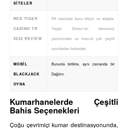
SITELER
RED TIGER
PA casinolar bunu biliyor ve adapte,
CASINO TR
Target Slotss’nin benzersiz
2025 REVIEW
yazılımından ve mevcut çok çeşitli
oyunlardan bahseder.
MOBIL
Bununla birlikte, aynı zamanda bir
BLACKJACK
Dağılım.
OYNA
Kumarhanelerde Çeşitli
Bahis Seçenekleri
Çoğu çevrimiçi kumar destinasyonunda,