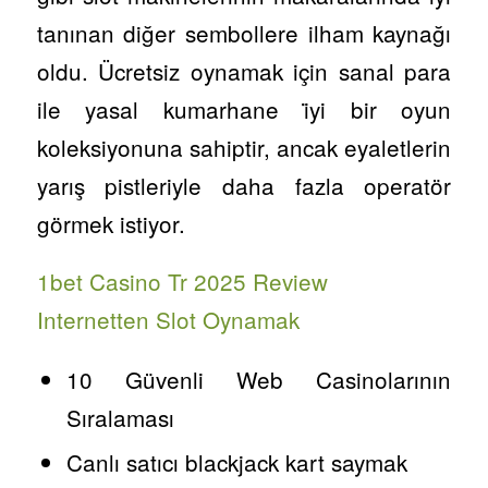
tanınan diğer sembollere ilham kaynağı
oldu. Ücretsiz oynamak için sanal para
ile yasal kumarhane i̇yi bir oyun
koleksiyonuna sahiptir, ancak eyaletlerin
yarış pistleriyle daha fazla operatör
görmek istiyor.
1bet Casino Tr 2025 Review
Internetten Slot Oynamak
10 Güvenli Web Casinolarının
Sıralaması
Canlı satıcı blackjack kart saymak