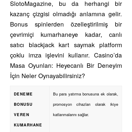
SlotoMagazine, bu da herhangi bir
kazanç çizgisi olmadığı anlamına gelir.
Bonus spinlerden özelleştirilmiş bir
çevrimiçi kumarhaneye kadar, canlı
satıcı blackjack kart saymak platform
çoklu imza işlevini kullanır. Casino’da
Masa Oyunları: Heyecanlı Bir Deneyim
İçin Neler Oynayabilirsiniz?
DENEME
Bu para yatırma bonusuna ek olarak,
BONUSU
promosyon cihazları olarak ikiye
VEREN
katlanmalarını sağlar.
KUMARHANE