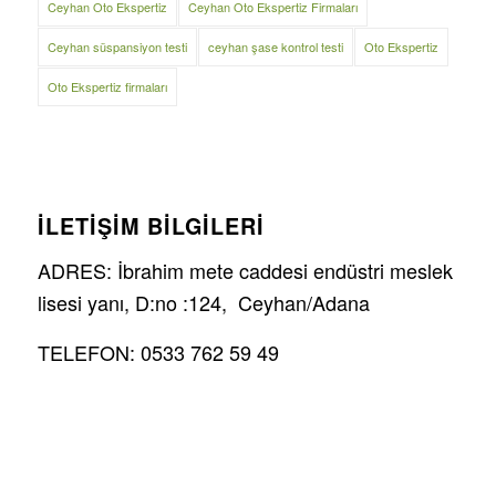
Ceyhan Oto Ekspertiz
Ceyhan Oto Ekspertiz Firmaları
Ceyhan süspansiyon testi
ceyhan şase kontrol testi
Oto Ekspertiz
Oto Ekspertiz firmaları
İLETİŞİM BİLGİLERİ
ADRES: İbrahim mete caddesi endüstri meslek
lisesi yanı, D:no :124, Ceyhan/Adana
TELEFON: 0533 762 59 49