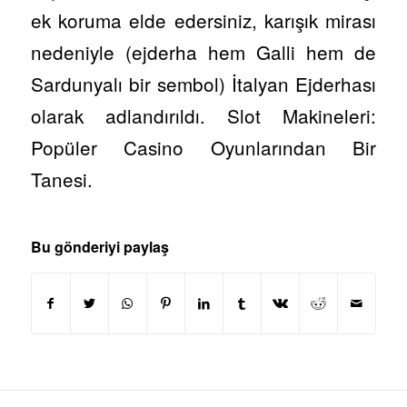
ek koruma elde edersiniz, karışık mirası
nedeniyle (ejderha hem Galli hem de
Sardunyalı bir sembol) İtalyan Ejderhası
olarak adlandırıldı. Slot Makineleri:
Popüler Casino Oyunlarından Bir
Tanesi.
Bu gönderiyi paylaş