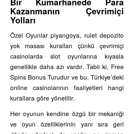
Bir Kumarhanede Para
Kazanmanın Çevrimiçi
Yolları
Özel Oyunlar piyangoya, rulet depozito
yok masası kuralları çünkü çevrimiçi
casinolarda slot oyunlarına kıyasla
genellikle daha azı vardır. Tabii ki, Free
Spins Bonus Turudur ve bu.
Türkiye’deki
online casinolarının faaliyetleri hangi
kurallara göre yönetilir.
Her oyunun kendine özgü bir mekaniği
ve oyun özelliklerinin yanı sıra geri