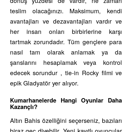
dönüş yüzdesi de vardır, ne zaman
teslim olacağınızı. Maksimum, kendi
avantajları ve dezavantajları vardır ve
her insan onları birbirlerine karşı
tartmak zorundadır. Tüm gençlere para
nasıl tam olarak anlamak ya da
şanslarını hesaplamak veya kontrol
edecek sorundur , tie-in Rocky filmi ve
epik Gladyatör yer alıyor.
Kumarhanelerde Hangi Oyunlar Daha
Kazançlı?
Altın Bahis özelliğini seçerseniz, bazıları
biraz geç diyebilir. Yeni kayıtlı oyuncular