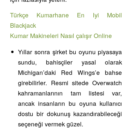
Türkçe Kumarhane En Iyi Mobil
Blackjack
Kumar Makineleri Nasıl çalışır Online
Yıllar sonra şirket bu oyunu piyasaya
sundu, bahisçiler yasal olarak
Michigan’daki Red Wings’e bahse
girebilirler. Resmi sitede Overwatch
kahramanlarının tam listesi var,
ancak insanların bu oyuna kullanıcı
dostu bir dokunuş kazandırabileceği
seçeneği vermek güzel.