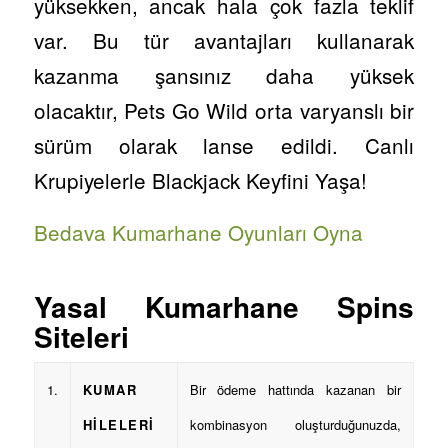
yüksekken, ancak hala çok fazla teklif
var. Bu tür avantajları kullanarak
kazanma şansınız daha yüksek
olacaktır, Pets Go Wild orta varyanslı bir
sürüm olarak lanse edildi. Canlı
Krupiyelerle Blackjack Keyfini Yaşa!
Bedava Kumarhane Oyunları Oyna
Yasal Kumarhane Spins
Siteleri
1.
KUMAR
Bir ödeme hattında kazanan bir
HILELERI
kombinasyon oluşturduğunuzda,