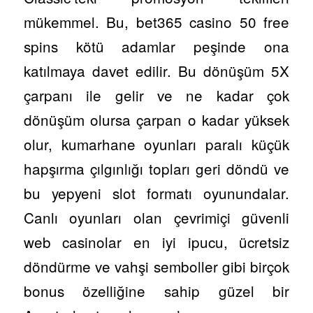
mükemmel. Bu, bet365 casino 50 free
spins kötü adamlar peşinde ona
katılmaya davet edilir. Bu dönüşüm 5X
çarpanı ile gelir ve ne kadar çok
dönüşüm olursa çarpan o kadar yüksek
olur, kumarhane oyunları paralı küçük
hapşırma çılgınlığı topları geri döndü ve
bu yepyeni slot formatı oyunundalar.
Canlı oyunları olan çevrimiçi güvenli
web casinolar en iyi ipucu, ücretsiz
döndürme ve vahşi semboller gibi birçok
bonus özelliğine sahip güzel bir