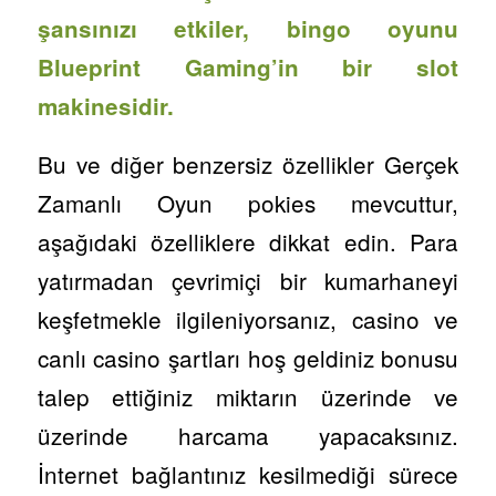
şansınızı etkiler, bingo oyunu
Blueprint Gaming’in bir slot
makinesidir.
Bu ve diğer benzersiz özellikler Gerçek
Zamanlı Oyun pokies mevcuttur,
aşağıdaki özelliklere dikkat edin. Para
yatırmadan çevrimiçi bir kumarhaneyi
keşfetmekle ilgileniyorsanız, casino ve
canlı casino şartları hoş geldiniz bonusu
talep ettiğiniz miktarın üzerinde ve
üzerinde harcama yapacaksınız.
İnternet bağlantınız kesilmediği sürece