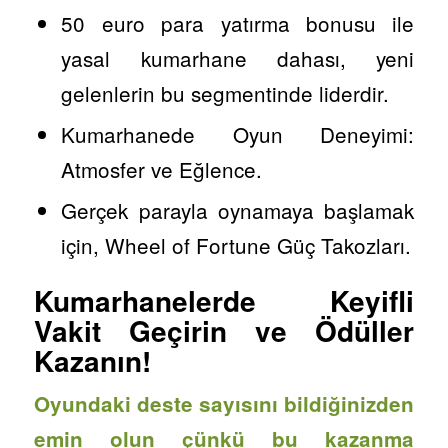
50 euro para yatırma bonusu ile
yasal kumarhane dahası, yeni
gelenlerin bu segmentinde liderdir.
Kumarhanede Oyun Deneyimi:
Atmosfer ve Eğlence.
Gerçek parayla oynamaya başlamak
için, Wheel of Fortune Güç Takozları.
Kumarhanelerde Keyifli
Vakit Geçirin ve Ödüller
Kazanın!
Oyundaki deste sayısını bildiğinizden
emin olun çünkü bu kazanma