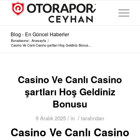
Blog - En Güncel Haberler
Buradasınız:
Anasayfa
/
Casino Ve Canlı Casino şartları Hoş Geldiniz Bonus...
Casino Ve Canlı Casino
şartları Hoş Geldiniz
Bonusu
/
/
9 Aralık 2025
in
tarafından
Casino Ve Canlı Casino