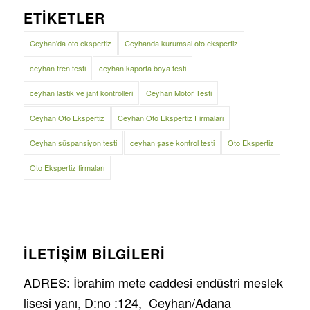
ETIKETLER
Ceyhan'da oto ekspertiz
Ceyhanda kurumsal oto ekspertiz
ceyhan fren testi
ceyhan kaporta boya testi
ceyhan lastik ve jant kontrolleri
Ceyhan Motor Testi
Ceyhan Oto Ekspertiz
Ceyhan Oto Ekspertiz Firmaları
Ceyhan süspansiyon testi
ceyhan şase kontrol testi
Oto Ekspertiz
Oto Ekspertiz firmaları
İLETİŞİM BİLGİLERİ
ADRES: İbrahim mete caddesi endüstri meslek
lisesi yanı, D:no :124, Ceyhan/Adana