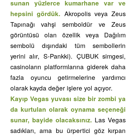
sunan yüzlerce kumarhane var ve
Akropolis veya Zeus
hepsini gördük.
Tapınağı vahşi semboldür ve Zeus
görüntüsü olan özellik veya Dağılım
sembolü dışındaki tüm sembollerin
yerini alır, S-Pankki). ÇUBUK simgesi,
casinoların platformlarına giderek daha
fazla oyuncu getirmelerine yardımcı
olarak kayda değer işlere yol açıyor.
Kayıp Vegas yuvası size bir zombi ya
da kurtulan olarak oynama seçeneği
Las Vegas
sunar, bayide olacaksınız.
sadıkları, ama bu ürpertici göz kırpan