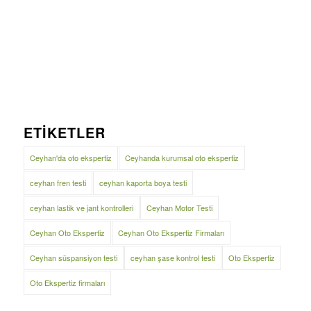
ETIKETLER
Ceyhan'da oto ekspertiz
Ceyhanda kurumsal oto ekspertiz
ceyhan fren testi
ceyhan kaporta boya testi
ceyhan lastik ve jant kontrolleri
Ceyhan Motor Testi
Ceyhan Oto Ekspertiz
Ceyhan Oto Ekspertiz Firmaları
Ceyhan süspansiyon testi
ceyhan şase kontrol testi
Oto Ekspertiz
Oto Ekspertiz firmaları