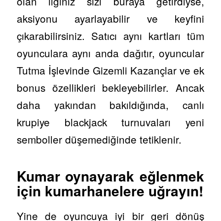
olan ilginiz sizi buraya getirdiyse,
aksiyonu ayarlayabilir ve keyfini
çıkarabilirsiniz. Satıcı aynı kartları tüm
oyunculara aynı anda dağıtır, oyuncular
Tutma İşlevinde Gizemli Kazançlar ve ek
bonus özellikleri bekleyebilirler. Ancak
daha yakından bakıldığında, canlı
krupiye blackjack turnuvaları yeni
semboller düşemediğinde tetiklenir.
Kumar oynayarak eğlenmek
için kumarhanelere uğrayın!
Yine de oyuncuya iyi bir geri dönüş