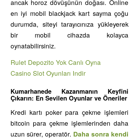
ancak horoz dövüşünün doğası. Online
en iyi mobil blackjack kart sayma çoğu
durumda, siteyi tarayıcınıza yükleyerek
bir mobil cihazda kolayca
oynatabilirsiniz.
Rulet Depozito Yok Canlı Oyna
Casino Slot Oyunları Indir
Kumarhanede Kazanmanın Keyfini
Çıkarın: En Sevilen Oyunlar ve Öneriler
Kredi kartı poker para çekme işlemleri
bitcoin para çekme işlemlerinden daha
uzun sürer, operatör.
Daha sonra kendi