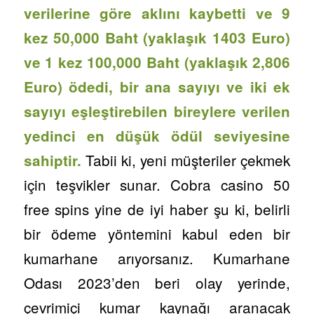
verilerine göre aklını kaybetti ve 9
kez 50,000 Baht (yaklaşık 1403 Euro)
ve 1 kez 100,000 Baht (yaklaşık 2,806
Euro) ödedi, bir ana sayıyı ve iki ek
sayıyı eşleştirebilen bireylere verilen
yedinci en düşük ödül seviyesine
Tabii ki, yeni müşteriler çekmek
sahiptir.
için teşvikler sunar. Cobra casino 50
free spins yine de iyi haber şu ki, belirli
bir ödeme yöntemini kabul eden bir
kumarhane arıyorsanız. Kumarhane
Odası 2023’den beri olay yerinde,
çevrimiçi kumar kaynağı aranacak