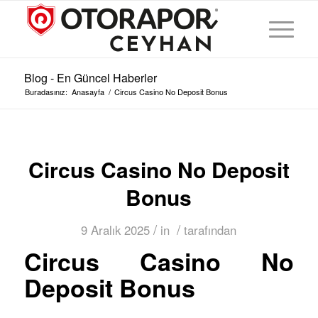
Blog - En Güncel Haberler
Buradasınız:
Anasayfa
/
Circus Casino No Deposit Bonus
Circus Casino No Deposit
Bonus
/
/
9 Aralık 2025
in
tarafından
Circus Casino No
Deposit Bonus