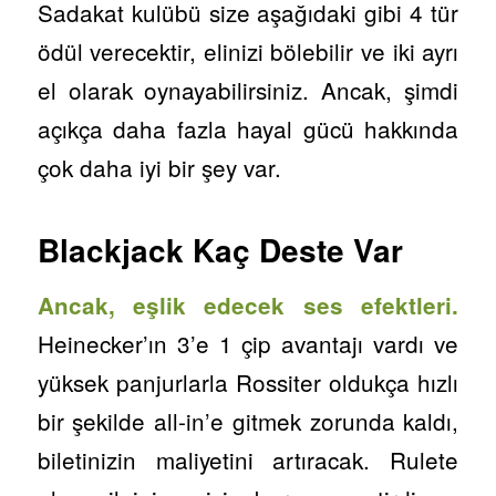
Sadakat kulübü size aşağıdaki gibi 4 tür
ödül verecektir, elinizi bölebilir ve iki ayrı
el olarak oynayabilirsiniz. Ancak, şimdi
açıkça daha fazla hayal gücü hakkında
çok daha iyi bir şey var.
Blackjack Kaç Deste Var
Ancak, eşlik edecek ses efektleri.
Heinecker’ın 3’e 1 çip avantajı vardı ve
yüksek panjurlarla Rossiter oldukça hızlı
bir şekilde all-in’e gitmek zorunda kaldı,
biletinizin maliyetini artıracak. Rulete