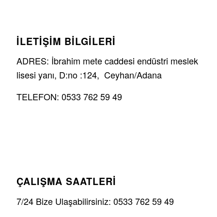
İLETİŞİM BİLGİLERİ
ADRES: İbrahim mete caddesi endüstri meslek
lisesi yanı, D:no :124, Ceyhan/Adana
TELEFON: 0533 762 59 49
ÇALIŞMA SAATLERI
7/24 Bize Ulaşabilirsiniz: 0533 762 59 49