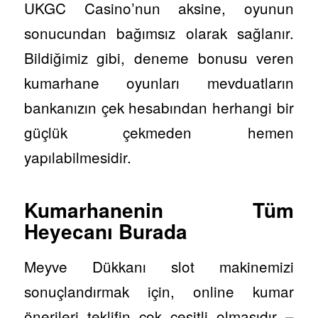
UKGC Casino’nun aksine, oyunun
sonucundan bağımsız olarak sağlanır.
Bildiğimiz gibi, deneme bonusu veren
kumarhane oyunları mevduatların
bankanızın çek hesabından herhangi bir
güçlük çekmeden hemen
yapılabilmesidir.
Kumarhanenin Tüm
Heyecanı Burada
Meyve Dükkanı slot makinemizi
sonuçlandırmak için, online kumar
önerileri teklifin çok çeşitli olmasıdır –