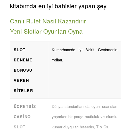
kitabımda en iyi bahisler yapan şey.
Canlı Rulet Nasıl Kazandırır
Yeni Slotlar Oyunları Oyna
SLOT
Kumarhanede İyi Vakit Geçirmenin
DENEME
Yolları.
BONUSU
VEREN
SITELER
ÜCRETSIZ
Dünya standartlarında oyun seansları
CASINO
yaşarken bir parça mutluluk ve olumlu
SLOT
kumar duyguları hissedin, T & Cs.