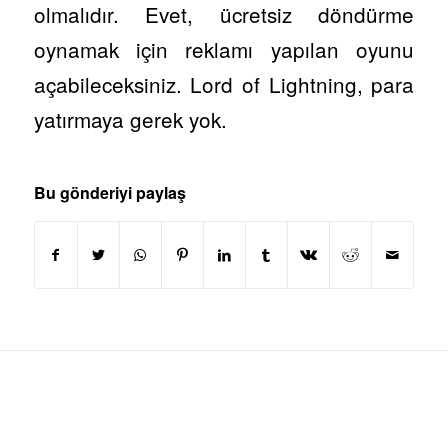
olmalıdır. Evet, ücretsiz döndürme
oynamak için reklamı yapılan oyunu
açabileceksiniz. Lord of Lightning, para
yatırmaya gerek yok.
Bu gönderiyi paylaş