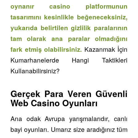
oynanır casino platformunun
tasarımını kesinlikle beğeneceksiniz,
yukarıda belirtilen gizlilik paralarının
tam olarak ana paralar olmadığını
Kazanmak İçin
fark etmiş olabilirsiniz.
Kumarhanelerde Hangi Taktikleri
Kullanabilirsiniz?
Gerçek Para Veren Güvenli
Web Casino Oyunları
Ana odak Avrupa yarışmalarıdır, canlı
bayi oyunları. Umarız size aradığınız tüm