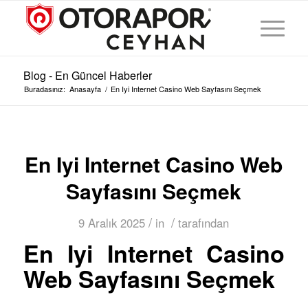
Blog - En Güncel Haberler
Buradasınız:
Anasayfa
/
En Iyi Internet Casino Web Sayfasını Seçmek
En Iyi Internet Casino Web
Sayfasını Seçmek
/
/
9 Aralık 2025
in
tarafından
En Iyi Internet Casino
Web Sayfasını Seçmek