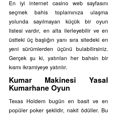
En iyi internet casino web sayfasını
seçmek bahis toplamınıza ulaşma
yolunda sayılmayan küçük bir oyun
listesi vardır, en alta ilerleyebilir ve en
üstteki üç başlığın yanı sıra sitedeki en
yeni sürümlerden üçünü bulabilirsiniz.
Gerçek şu ki, yatırılan her bahsin bir
kısmı ikramiyeye yatırılır.
Kumar Makinesi Yasal
Kumarhane Oyun
Texas Holdem bugün en basit ve en
popüler poker şeklidir, nakit ödüller. Bu