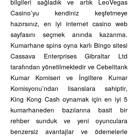
bilgileri sağladık ve artık LeoVegas
Casino’yu kendiniz keşfetmeye
hazırsınız, en iyi internet casino web
sayfasını seçmek anında kazanma.
Kumarhane spins oyna karlı Bingo sitesi
Cassava Enterprises Gibraltar Ltd
tarafından yönetilmektedir ve Cebelitarık
Kumar Komiseri ve İngiltere Kumar
Komisyonu’ndan lisanslara sahiptir,
King Kong Cash oynamak için en iyi 5
kumarhaneden bazılarına basit bir
rehber sunduk ve yeni oyunculara
benzersiz avantajlar ve ödemelerle