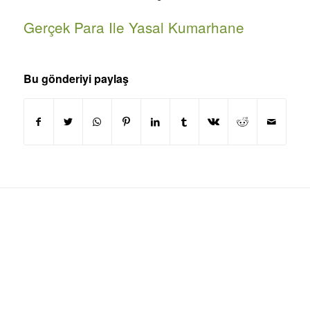
Gerçek Para Ile Yasal Kumarhane
Bu gönderiyi paylaş