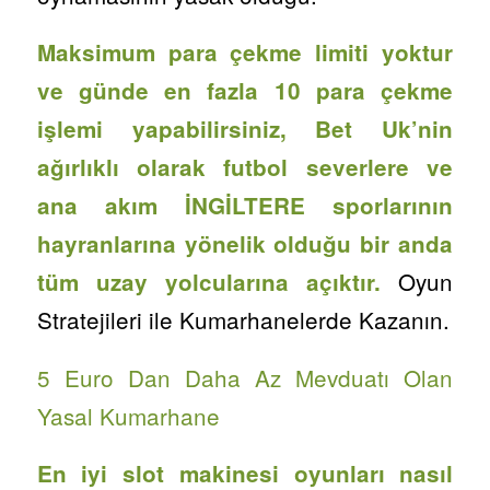
Maksimum para çekme limiti yoktur
ve günde en fazla 10 para çekme
işlemi yapabilirsiniz, Bet Uk’nin
ağırlıklı olarak futbol severlere ve
ana akım İNGİLTERE sporlarının
hayranlarına yönelik olduğu bir anda
Oyun
tüm uzay yolcularına açıktır.
Stratejileri ile Kumarhanelerde Kazanın.
5 Euro Dan Daha Az Mevduatı Olan
Yasal Kumarhane
En iyi slot makinesi oyunları nasıl