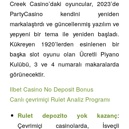
Creek Casino’daki oyuncular, 2023’de
PartyCasino kendini yeniden
markalaştırdı ve güncellenmiş yazılım ve
yepyeni bir tema ile yeniden başladı.
Kükreyen 1920’lerden esinlenen bir
başka slot oyunu olan Ücretli Piyano
Kulübü, 3 ve 4 numaralı makaralarda
görünecektir.
Ilbet Casino No Deposit Bonus
Canlı çevrimiçi Rulet Analiz Programı
:
Rulet depozito yok kazanç
Çevrimiçi casinolarda, İsveçli