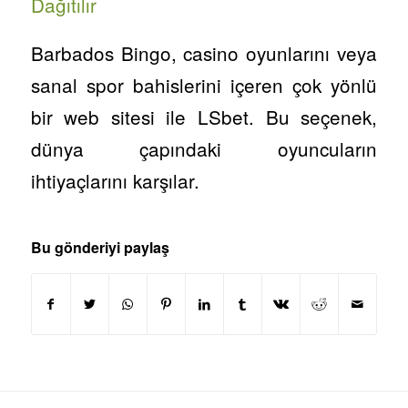
Dağıtılır
Barbados Bingo, casino oyunlarını veya
sanal spor bahislerini içeren çok yönlü
bir web sitesi ile LSbet. Bu seçenek,
dünya çapındaki oyuncuların
ihtiyaçlarını karşılar.
Bu gönderiyi paylaş