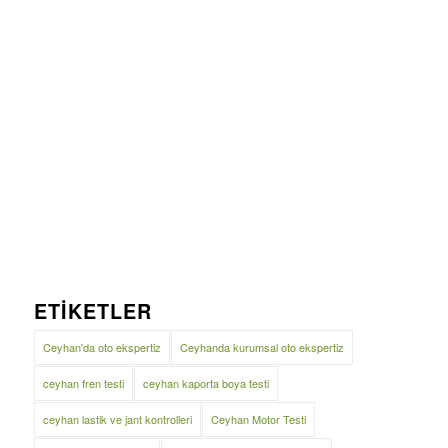
ETIKETLER
Ceyhan'da oto ekspertiz
Ceyhanda kurumsal oto ekspertiz
ceyhan fren testi
ceyhan kaporta boya testi
ceyhan lastik ve jant kontrolleri
Ceyhan Motor Testi