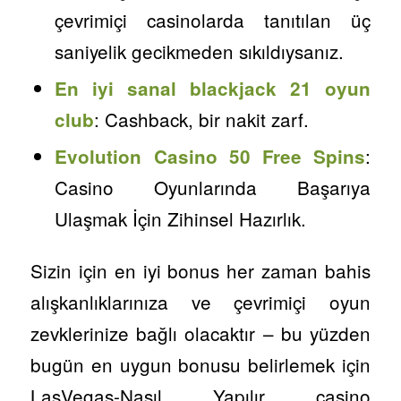
çevrimiçi casinolarda tanıtılan üç
saniyelik gecikmeden sıkıldıysanız.
En iyi sanal blackjack 21 oyun
: Cashback, bir nakit zarf.
club
:
Evolution Casino 50 Free Spins
Casino Oyunlarında Başarıya
Ulaşmak İçin Zihinsel Hazırlık.
Sizin için en iyi bonus her zaman bahis
alışkanlıklarınıza ve çevrimiçi oyun
zevklerinize bağlı olacaktır – bu yüzden
bugün en uygun bonusu belirlemek için
LasVegas-Nasıl Yapılır casino