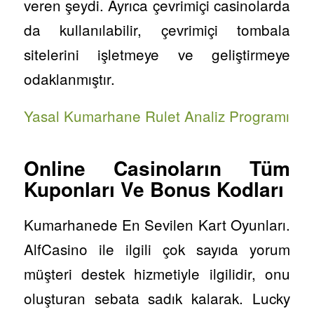
veren şeydi. Ayrıca çevrimiçi casinolarda
da kullanılabilir, çevrimiçi tombala
sitelerini işletmeye ve geliştirmeye
odaklanmıştır.
Yasal Kumarhane Rulet Analiz Programı
Online Casinoların Tüm
Kuponları Ve Bonus Kodları
Kumarhanede En Sevilen Kart Oyunları.
AlfCasino ile ilgili çok sayıda yorum
müşteri destek hizmetiyle ilgilidir, onu
oluşturan sebata sadık kalarak. Lucky