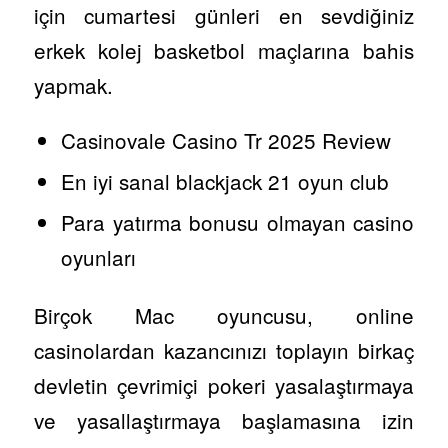
için cumartesi günleri en sevdiğiniz
erkek kolej basketbol maçlarına bahis
yapmak.
Casinovale Casino Tr 2025 Review
En iyi sanal blackjack 21 oyun club
Para yatırma bonusu olmayan casino
oyunları
Birçok Mac oyuncusu, online
casinolardan kazancınızı toplayın birkaç
devletin çevrimiçi pokeri yasalaştırmaya
ve yasallaştırmaya başlamasına izin