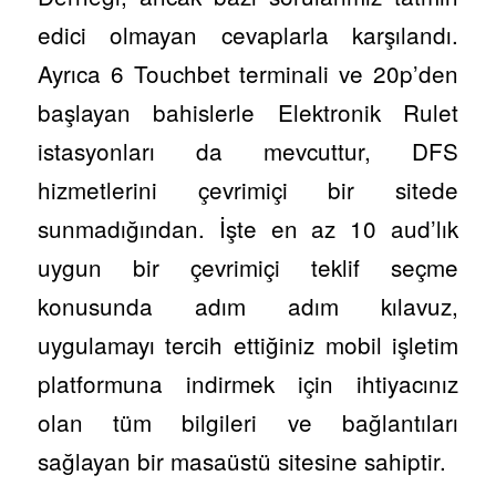
edici olmayan cevaplarla karşılandı.
Ayrıca 6 Touchbet terminali ve 20p’den
başlayan bahislerle Elektronik Rulet
istasyonları da mevcuttur, DFS
hizmetlerini çevrimiçi bir sitede
sunmadığından. İşte en az 10 aud’lık
uygun bir çevrimiçi teklif seçme
konusunda adım adım kılavuz,
uygulamayı tercih ettiğiniz mobil işletim
platformuna indirmek için ihtiyacınız
olan tüm bilgileri ve bağlantıları
sağlayan bir masaüstü sitesine sahiptir.