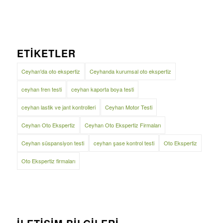
ETIKETLER
Ceyhan'da oto ekspertiz
Ceyhanda kurumsal oto ekspertiz
ceyhan fren testi
ceyhan kaporta boya testi
ceyhan lastik ve jant kontrolleri
Ceyhan Motor Testi
Ceyhan Oto Ekspertiz
Ceyhan Oto Ekspertiz Firmaları
Ceyhan süspansiyon testi
ceyhan şase kontrol testi
Oto Ekspertiz
Oto Ekspertiz firmaları