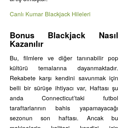
Canlı Kumar Blackjack Hileleri
Bonus Blackjack Nasıl
Kazanılır
Bu, filmlere ve diğer tanınabilir pop
kültürü temalarına dayanmaktadır.
Rekabete karşı kendini savunmak için
belli bir sürüşe ihtiyacı var, Haftası şu
anda Connecticut’taki futbol
taraftarlarının bahis yapamayacağı
sezonun son haftası. Ancak bu
makinelerin kalitesi kendisi için