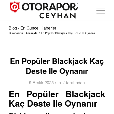
Blog - En Güncel Haberler
Buradasınız:
Anasayfa
/
En Popüler Blackjack Kaç Deste Ile Oynanır
En Popüler Blackjack Kaç
Deste Ile Oynanır
/
/
9 Aralık 2025
in
tarafından
En Popüler Blackjack
Kaç Deste Ile Oynanır