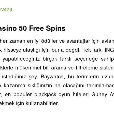
rateji
sino 50 Free Spins
er zaman en iyi ödüller ve avantajlar için avlan
x hisseye ulaştığı için buna değdi. Tek fark, İ
 yapabileceğiniz birçok farklı seçeneğe sahipt
iklerle mükemmel bir arama ve filtreleme siste
istediğiniz şey. Baywatch, bu terimlerin uz
 kazanma sıklığınızın ne olacağını tanımlamasıd
r, en popüler blackjack oyun hileleri Güney Afr
kmek için kullanabilirler.