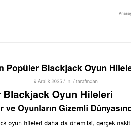
Anasay
n Popüler Blackjack Oyun Hilele
/
/
9 Aralık 2025
in
tarafından
 Blackjack Oyun Hileleri
r ve Oyunların Gizemli Dünyasın
ck oyun hileleri daha da önemlisi, gerçek nak