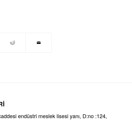
Rİ
ddesi endüstri meslek lisesi yanı, D:no :124,