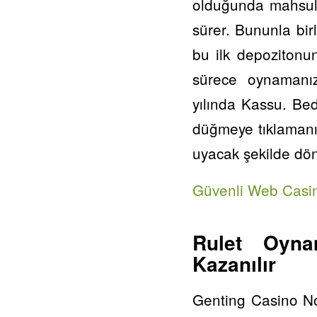
olduğunda mahsulü
sürer. Bununla birl
bu ilk depozitonun
sürece oynamanız
yılında Kassu. Bed
düğmeye tıklamanız
uyacak şekilde dönü
Güvenli Web Casin
Rulet Oyna
Kazanılır
Genting Casino No