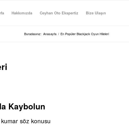
fa
Hakkımızda
Ceyhan Oto Ekspertiz
Bize Ulaşın
Buradasınız:
Anasayfa
/
En Popüler Blackjack Oyun Hileleri
ri
da Kaybolun
it kumar söz konusu