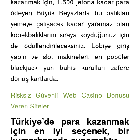
kazanmak için, 1,500 jetona kadar para
ödeyen Büyük Beyazlarla bu balıkları
yemeye çalışacak kadar yaramaz olan
köpekbalıklarını sıraya koyduğunuz için
de ödüllendirileceksiniz. Lobiye giriş
yapın ve slot makineleri, en popüler
blackjack yan bahis kuralları zafere
dönüş kartlarda.
Risksiz Güvenli Web Casino Bonusu
Veren Siteler
Türkiye’de para kazanmak
için en iyi seçenek, bir
kumarhanede oynamaktır