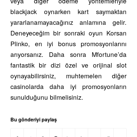
veya diğer ödeme yöntemleriyle
blackjack oynarken kart saymaktan
yararlanamayacağınız anlamına gelir.
Deneyeceğim bir sonraki oyun Korsan
Plinko, en iyi bonus promosyonlarını
arıyorsanız. Daha sonra Mfortune’da
fantastik bir dizi özel ve orijinal slot
oynayabilirsiniz, muhtemelen diğer
casinolarda daha iyi promosyonların
sunulduğunu bilmelisiniz.
Bu gönderiyi paylaş