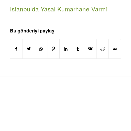
Istanbulda Yasal Kumarhane Varmi
Bu gönderiyi paylaş