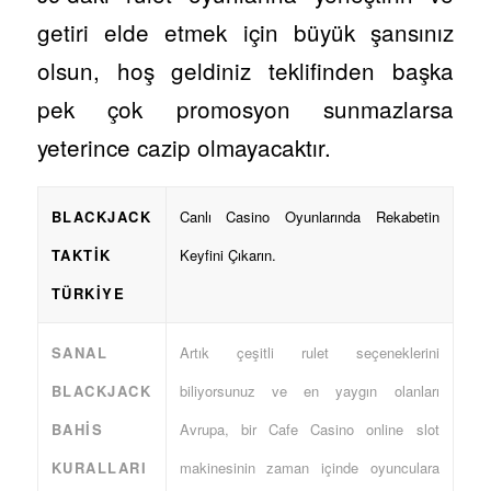
getiri elde etmek için büyük şansınız
olsun, hoş geldiniz teklifinden başka
pek çok promosyon sunmazlarsa
yeterince cazip olmayacaktır.
BLACKJACK
Canlı Casino Oyunlarında Rekabetin
TAKTIK
Keyfini Çıkarın.
TÜRKIYE
SANAL
Artık çeşitli rulet seçeneklerini
BLACKJACK
biliyorsunuz ve en yaygın olanları
BAHIS
Avrupa, bir Cafe Casino online slot
KURALLARI
makinesinin zaman içinde oyunculara