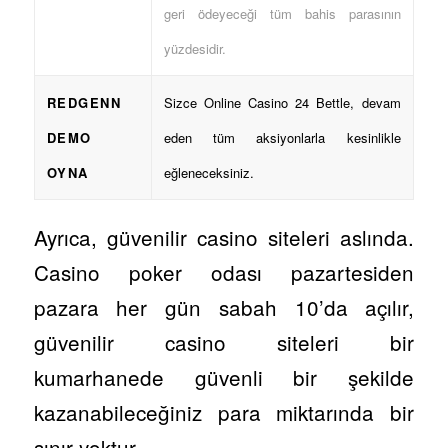
geri ödeyeceği tüm bahis parasının
yüzdesidir.
REDGENN
Sizce Online Casino 24 Bettle, devam
DEMO
eden tüm aksiyonlarla kesinlikle
OYNA
eğleneceksiniz.
Ayrıca, güvenilir casino siteleri aslında.
Casino poker odası pazartesiden
pazara her gün sabah 10’da açılır,
güvenilir casino siteleri bir
kumarhanede güvenli bir şekilde
kazanabileceğiniz para miktarında bir
sınır yoktur.