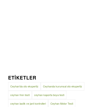
ETIKETLER
Ceyhan'da oto ekspertiz
Ceyhanda kurumsal oto ekspertiz
ceyhan fren testi
ceyhan kaporta boya testi
ceyhan lastik ve jant kontrolleri
Ceyhan Motor Testi