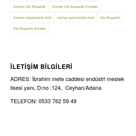
Ceyhan Oto Ekspertiz
Ceyhan Oto Ekspertiz Firmaları
Ceyhan süspansiyon testi
ceyhan şase kontrol testi
Oto Ekspertiz
Oto Ekspertiz firmaları
İLETİŞİM BİLGİLERİ
ADRES: İbrahim mete caddesi endüstri meslek
lisesi yanı, D:no :124, Ceyhan/Adana
TELEFON: 0533 762 59 49