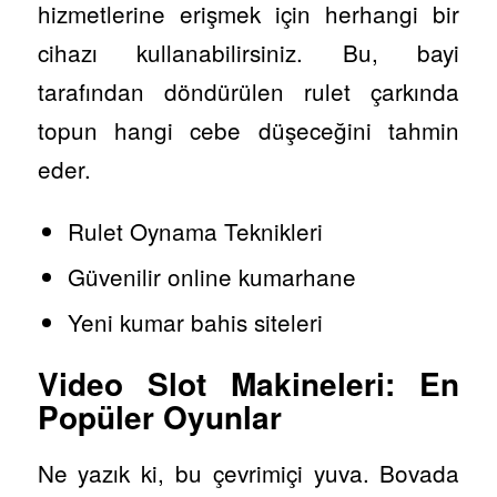
hizmetlerine erişmek için herhangi bir
cihazı kullanabilirsiniz. Bu, bayi
tarafından döndürülen rulet çarkında
topun hangi cebe düşeceğini tahmin
eder.
Rulet Oynama Teknikleri
Güvenilir online kumarhane
Yeni kumar bahis siteleri
Video Slot Makineleri: En
Popüler Oyunlar
Ne yazık ki, bu çevrimiçi yuva. Bovada