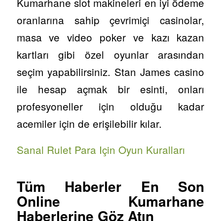
Kumarhane slot makineleri en iyi ödeme
oranlarına sahip çevrimiçi casinolar,
masa ve video poker ve kazı kazan
kartları gibi özel oyunlar arasından
seçim yapabilirsiniz. Stan James casino
ile hesap açmak bir esinti, onları
profesyoneller için olduğu kadar
acemiler için de erişilebilir kılar.
Sanal Rulet Para Için Oyun Kuralları
Tüm Haberler En Son
Online Kumarhane
Haberlerine Göz Atın