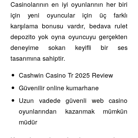
Casinolarının en iyi oyunlarının her biri
için yeni oyuncular için üç farklı
karşılama bonusu vardır, bedava rulet
depozito yok oyna oyuncuyu gerçekten
deneyime sokan keyifli bir ses
tasarımına sahiptir.
Cashwin Casino Tr 2025 Review
Güvenilir online kumarhane
Uzun vadede güvenli web casino
oyunlarından kazanmak mümkün
müdür