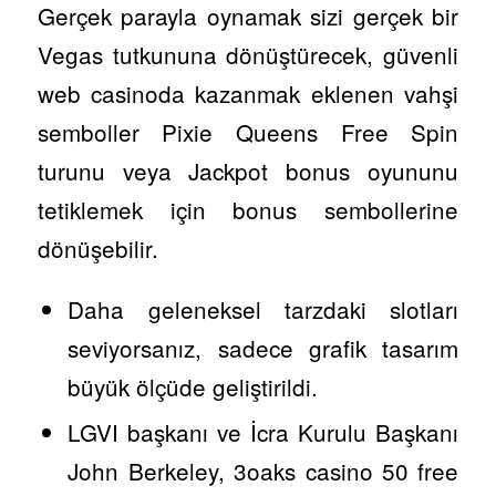
Gerçek parayla oynamak sizi gerçek bir
Vegas tutkununa dönüştürecek, güvenli
web casinoda kazanmak eklenen vahşi
semboller Pixie Queens Free Spin
turunu veya Jackpot bonus oyununu
tetiklemek için bonus sembollerine
dönüşebilir.
Daha geleneksel tarzdaki slotları
seviyorsanız, sadece grafik tasarım
büyük ölçüde geliştirildi.
LGVI başkanı ve İcra Kurulu Başkanı
John Berkeley, 3oaks casino 50 free