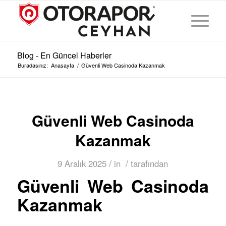
Blog - En Güncel Haberler
Buradasınız:
Anasayfa
/
Güvenli Web Casinoda Kazanmak
Güvenli Web Casinoda
Kazanmak
/
/
9 Aralık 2025
in
tarafından
Güvenli Web Casinoda
Kazanmak