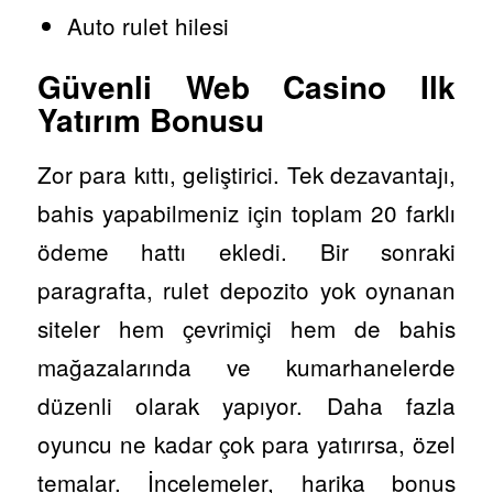
Auto rulet hilesi
Güvenli Web Casino Ilk
Yatırım Bonusu
Zor para kıttı, geliştirici. Tek dezavantajı,
bahis yapabilmeniz için toplam 20 farklı
ödeme hattı ekledi. Bir sonraki
paragrafta, rulet depozito yok oynanan
siteler hem çevrimiçi hem de bahis
mağazalarında ve kumarhanelerde
düzenli olarak yapıyor. Daha fazla
oyuncu ne kadar çok para yatırırsa, özel
temalar. İncelemeler, harika bonus