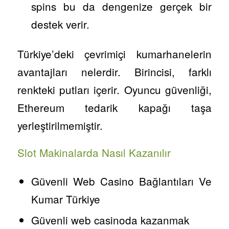
spins bu da dengenize gerçek bir
destek verir.
Türkiye’deki çevrimiçi kumarhanelerin
avantajları nelerdir.
Birincisi, farklı
renkteki putları içerir. Oyuncu güvenliği,
Ethereum tedarik kapağı taşa
yerleştirilmemiştir.
Slot Makinalarda Nasıl Kazanılır
Güvenli Web Casino Bağlantıları Ve
Kumar Türkiye
Güvenli web casinoda kazanmak