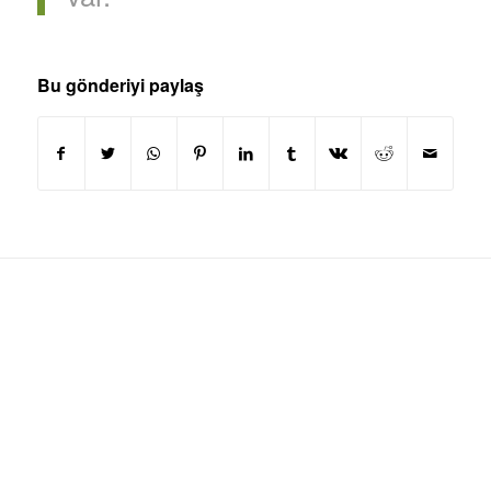
Bu gönderiyi paylaş