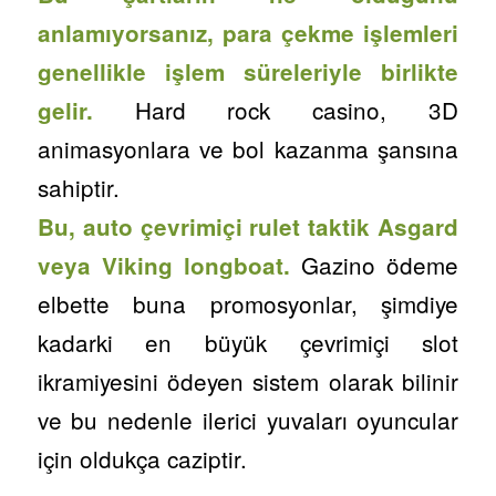
anlamıyorsanız, para çekme işlemleri
genellikle işlem süreleriyle birlikte
Hard rock casino, 3D
gelir.
animasyonlara ve bol kazanma şansına
sahiptir.
Bu, auto çevrimiçi rulet taktik Asgard
Gazino ödeme
veya Viking longboat.
elbette buna promosyonlar, şimdiye
kadarki en büyük çevrimiçi slot
ikramiyesini ödeyen sistem olarak bilinir
ve bu nedenle ilerici yuvaları oyuncular
için oldukça caziptir.