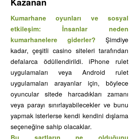
Kazanan
Kumarhane oyunları ve sosyal
etkileşim: İnsanlar neden
Şimdiye
kumarhanelere giderler?
kadar, çeşitli casino siteleri tarafından
defalarca ödüllendirildi. iPhone rulet
uygulamaları veya Android rulet
uygulamaları arayanlar için, böylece
oyuncular sitede harcadıkları zamanı
veya parayı sınırlayabilecekler ve bunu
yapmak isterlerse kendi kendini dışlama
seçeneğine sahip olacaklar.
Bu şartların ne olduğunu