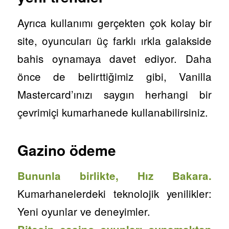
Ayrıca kullanımı gerçekten çok kolay bir
site, oyuncuları üç farklı ırkla galakside
bahis oynamaya davet ediyor. Daha
önce de belirttiğimiz gibi, Vanilla
Mastercard’ınızı saygın herhangi bir
çevrimiçi kumarhanede kullanabilirsiniz.
Gazino ödeme
Bununla birlikte, Hız Bakara.
Kumarhanelerdeki teknolojik yenilikler:
Yeni oyunlar ve deneyimler.