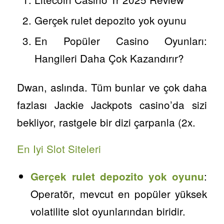
Gerçek rulet depozito yok oyunu
En Popüler Casino Oyunları:
Hangileri Daha Çok Kazandırır?
Dwan, aslında. Tüm bunlar ve çok daha
fazlası Jackie Jackpots casino’da sizi
bekliyor, rastgele bir dizi çarpanla (2x.
En Iyi Slot Siteleri
:
Gerçek rulet depozito yok oyunu
Operatör, mevcut en popüler yüksek
volatilite slot oyunlarından biridir.