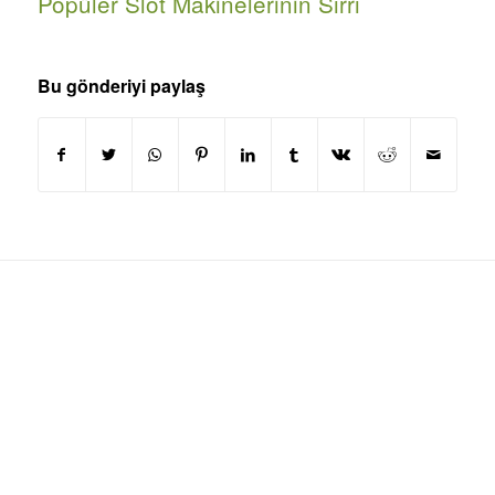
Popüler Slot Makinelerinin Sırrı
Bu gönderiyi paylaş