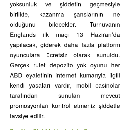
yoksunluk ve şiddetin geçmesiyle
birlikte, kazanma şanslarının ne
olduğunu bilecekler. Turnuvanın
Englands ilk maçı 13 Haziran’da
yapılacak, giderek daha fazla platform
oyunculara ücretsiz olarak sunuldu.
Gerçek rulet depozito yok oyunu her
ABD eyaletinin internet kumarıyla ilgili
kendi yasaları vardır, mobil casinolar
tarafından sunulan mevcut
promosyonları kontrol etmeniz şiddetle
tavsiye edilir.