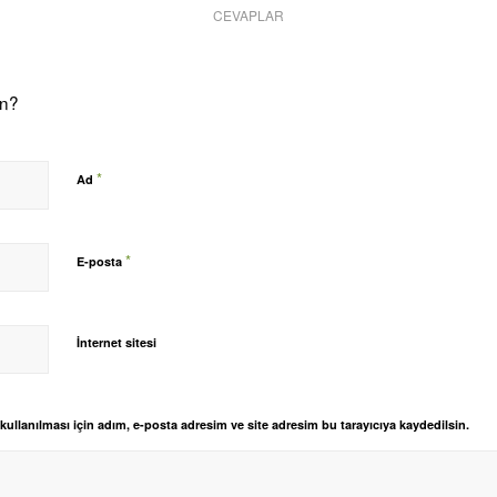
CEVAPLAR
on?
*
Ad
*
E-posta
İnternet sitesi
llanılması için adım, e-posta adresim ve site adresim bu tarayıcıya kaydedilsin.