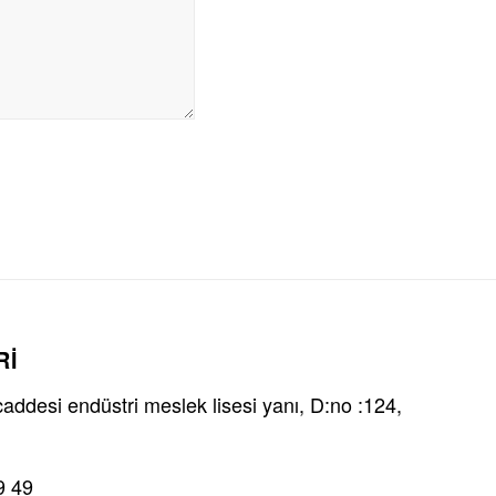
Rİ
ddesi endüstri meslek lisesi yanı, D:no :124,
9 49