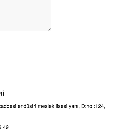
Rİ
ddesi endüstri meslek lisesi yanı, D:no :124,
9 49