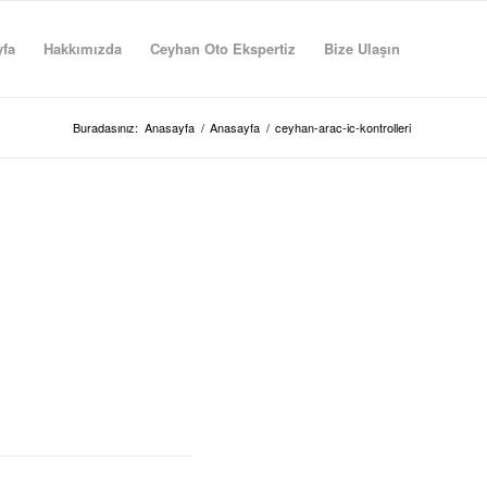
fa
Hakkımızda
Ceyhan Oto Ekspertiz
Bize Ulaşın
Buradasınız:
Anasayfa
/
Anasayfa
/
ceyhan-arac-ic-kontrolleri