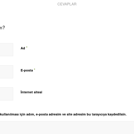
CEVAPLAR
on?
*
Ad
*
E-posta
İnternet sitesi
llanılması için adım, e-posta adresim ve site adresim bu tarayıcıya kaydedilsin.