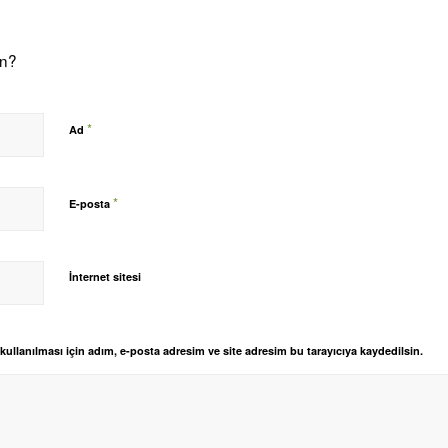
on?
*
Ad
*
E-posta
İnternet sitesi
llanılması için adım, e-posta adresim ve site adresim bu tarayıcıya kaydedilsin.