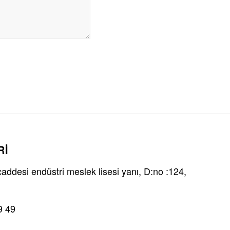
Rİ
ddesi endüstri meslek lisesi yanı, D:no :124,
9 49