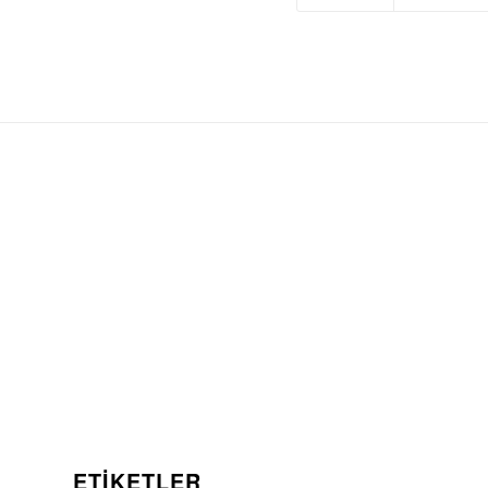
ETIKETLER