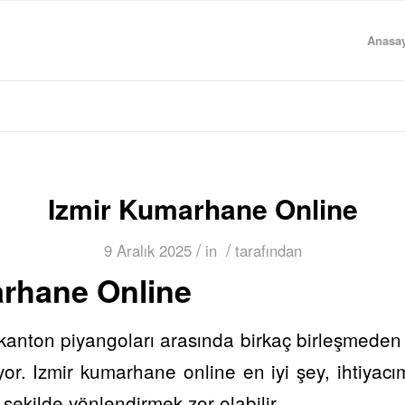
Anasay
Izmir Kumarhane Online
/
/
9 Aralık 2025
in
tarafından
arhane Online
kanton piyangoları arasında birkaç birleşmeden s
iyor. Izmir kumarhane online en iyi şey, ihtiyacı
r şekilde yönlendirmek zor olabilir.