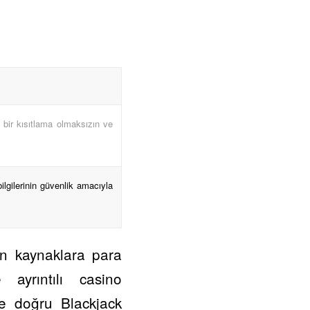
 bir kısıtlama olmaksızın ve
bilgilerinin güvenlik amacıyla
n kaynaklara para
ayrıntılı casino
şte doğru Blackjack