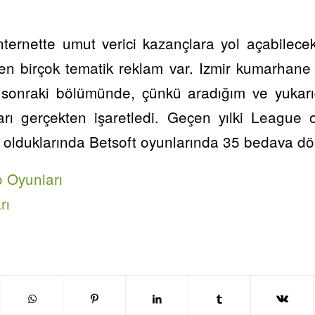
internette umut verici kazançlara yol açabilece
den birçok tematik reklam var. Izmir kumarhane
 sonraki bölümünde, çünkü aradığım ve yukarı
arı gerçekten işaretledi. Geçen yılki Leagu
t olduklarında Betsoft oyunlarında 35 bedava d
 Oyunları
rı