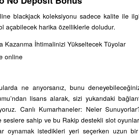
no No Deposit Bonus
ne blackjack koleksiyonu sadece kalite ile ilgi
l açabilecek harika özelliklerle doludur.
a Kazanma İhtimalinizi Yükseltecek Tüyolar
e online
nularda ne arıyorsanız, bunu deneyebileceğini
u’ndan lisans alarak, sizi yukarıdaki bağlantı
yoruz. Canlı Kumarhaneler: Neler Sunuyorlar
e seslere sahip ve bu Rakip destekli slot oyunlar
lar oynamak istedikleri yeri seçerken uzun bir