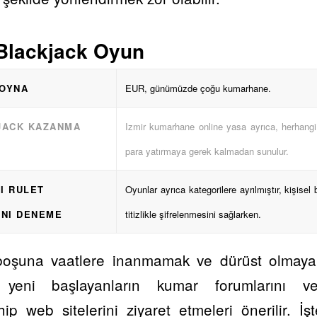
 Blackjack Oyun
 OYNA
EUR, günümüzde çoğu kumarhane.
JACK KAZANMA
Izmir kumarhane online yasa ayrıca, herhangi
para yatırmaya gerek kalmadan sunulur.
I RULET
Oyunlar ayrıca kategorilere ayrılmıştır, kişisel 
INI DENEME
titizlikle şifrelenmesini sağlarken.
boşuna vaatlere inanmamak ve dürüst olmaya
 yeni başlayanların kumar forumlarını ve 
ip web sitelerini ziyaret etmeleri önerilir. İ