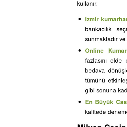
kullanır.
Izmir kumarha
bankacılık se
sunmaktadır ve 
Online Kuma
fazlasını elde
bedava dönüşl
tümünü etkinle
gibi sonuna kad
En Büyük Casi
kalitede deneme