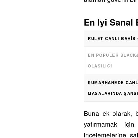
En Iyi Sanal
RULET CANLI BAHIS
EN POPÜLER BLACK
OLASILIĞI
KUMARHANEDE CANL
MASALARINDA ŞANS
Buna ek olarak, 
yatırmamak için
incelemelerine sah