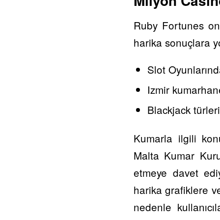
Milyon Casi
Ruby Fortunes onli
harika sonuçlara yo
Slot Oyunlarınd
Izmir kumarhan
Blackjack türleri
Kumarla ilgili ko
Malta Kumar Kurum
etmeye davet edi
harika grafiklere v
nedenle kullanıcı