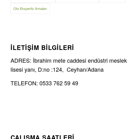
Oto Ekspertiz firmaları
İLETİŞİM BİLGİLERİ
ADRES: İbrahim mete caddesi endüstri meslek
lisesi yanı, D:no :124, Ceyhan/Adana
TELEFON: 0533 762 59 49
ÇALIŞMA SAATLERI