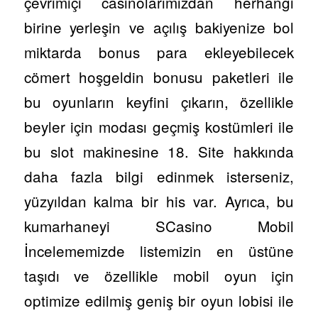
çevrimiçi casinolarımızdan herhangi
birine yerleşin ve açılış bakiyenize bol
miktarda bonus para ekleyebilecek
cömert hoşgeldin bonusu paketleri ile
bu oyunların keyfini çıkarın, özellikle
beyler için modası geçmiş kostümleri ile
bu slot makinesine 18. Site hakkında
daha fazla bilgi edinmek isterseniz,
yüzyıldan kalma bir his var. Ayrıca, bu
kumarhaneyi SCasino Mobil
İncelememizde listemizin en üstüne
taşıdı ve özellikle mobil oyun için
optimize edilmiş geniş bir oyun lobisi ile