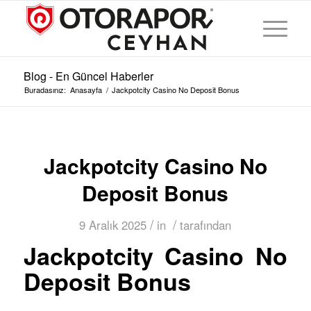
Blog - En Güncel Haberler
Buradasınız:
Anasayfa
/
Jackpotcity Casino No Deposit Bonus
Jackpotcity Casino No
Deposit Bonus
/
/
9 Aralık 2025
in
tarafından
Jackpotcity Casino No
Deposit Bonus