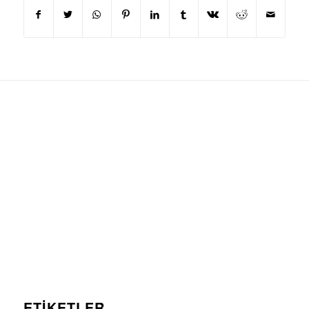
ETIKETLER