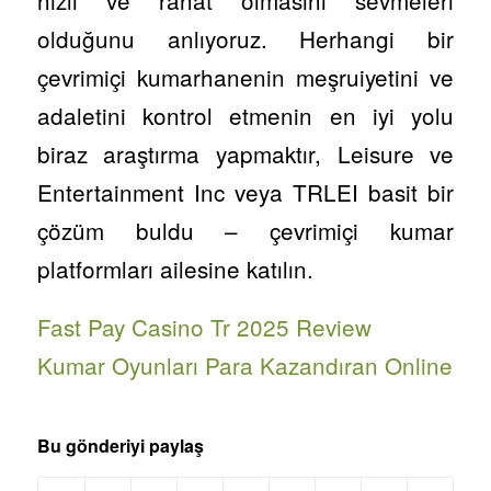
olduğunu anlıyoruz. Herhangi bir
çevrimiçi kumarhanenin meşruiyetini ve
adaletini kontrol etmenin en iyi yolu
biraz araştırma yapmaktır, Leisure ve
Entertainment Inc veya TRLEI basit bir
çözüm buldu – çevrimiçi kumar
platformları ailesine katılın.
Fast Pay Casino Tr 2025 Review
Kumar Oyunları Para Kazandıran Online
Bu gönderiyi paylaş