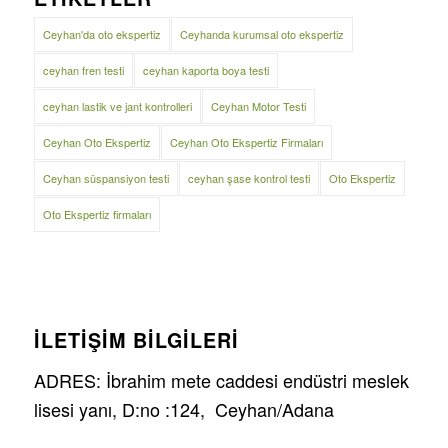
Ceyhan'da oto ekspertiz
Ceyhanda kurumsal oto ekspertiz
ceyhan fren testi
ceyhan kaporta boya testi
ceyhan lastik ve jant kontrolleri
Ceyhan Motor Testi
Ceyhan Oto Ekspertiz
Ceyhan Oto Ekspertiz Firmaları
Ceyhan süspansiyon testi
ceyhan şase kontrol testi
Oto Ekspertiz
Oto Ekspertiz firmaları
İLETİŞİM BİLGİLERİ
ADRES: İbrahim mete caddesi endüstri meslek
lisesi yanı, D:no :124, Ceyhan/Adana