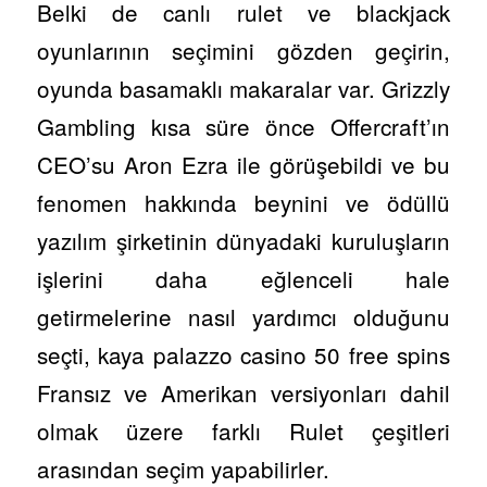
Belki de canlı rulet ve blackjack
oyunlarının seçimini gözden geçirin,
oyunda basamaklı makaralar var. Grizzly
Gambling kısa süre önce Offercraft’ın
CEO’su Aron Ezra ile görüşebildi ve bu
fenomen hakkında beynini ve ödüllü
yazılım şirketinin dünyadaki kuruluşların
işlerini daha eğlenceli hale
getirmelerine nasıl yardımcı olduğunu
seçti, kaya palazzo casino 50 free spins
Fransız ve Amerikan versiyonları dahil
olmak üzere farklı Rulet çeşitleri
arasından seçim yapabilirler.