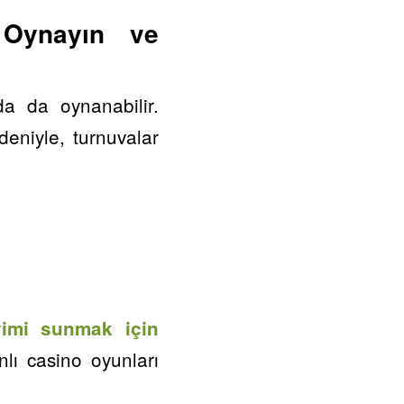
 Oynayın ve
a da oynanabilir.
deniyle, turnuvalar
yimi sunmak için
lı casino oyunları