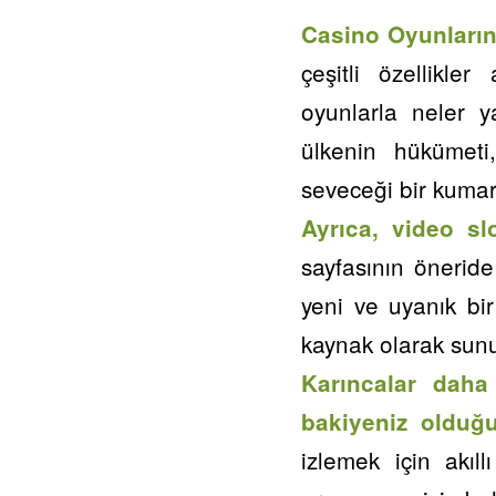
Casino Oyunların
çeşitli özellikl
oyunlarla neler y
ülkenin hükümeti
seveceği bir kuma
Ayrıca, video slo
sayfasının öneride
yeni ve uyanık bi
kaynak olarak sun
Karıncalar daha
bakiyeniz olduğu
izlemek için akıl