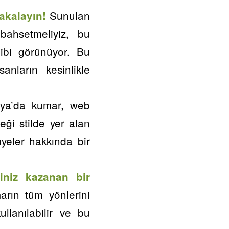
Sunulan
akalayın!
bahsetmeliyiz, bu
gibi görünüyor. Bu
nların kesinlikle
ya’da kumar, web
eği stilde yer alan
yeler hakkında bir
iniz kazanan bir
arın tüm yönlerini
llanılabilir ve bu