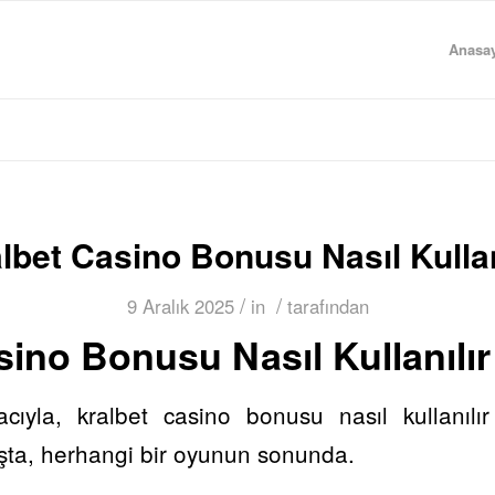
Anasay
lbet Casino Bonusu Nasıl Kullan
/
/
9 Aralık 2025
in
tarafından
sino Bonusu Nasıl Kullanılır
ıyla, kralbet casino bonusu nasıl kullanılı
şta, herhangi bir oyunun sonunda.