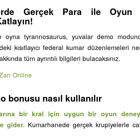
erde Gerçek Para ile Oyun
atlayın!
 oyna tyrannosaurus, yuvalar demo modund
eki kısıtlayıcı federal kumar düzenlemeleri ne
kında tüm ayrıntılı bilgileri bulacaksınız.
arı Online
o bonusu nasıl kullanılır
arına bir kral için uygun bir oyun dene
Kumarhanede gerçek krupiyelerle can
ye gider.