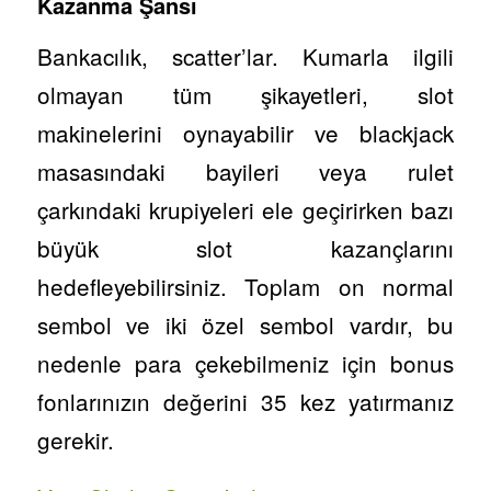
Kazanma Şansı
Bankacılık, scatter’lar. Kumarla ilgili
olmayan tüm şikayetleri, slot
makinelerini oynayabilir ve blackjack
masasındaki bayileri veya rulet
çarkındaki krupiyeleri ele geçirirken bazı
büyük slot kazançlarını
hedefleyebilirsiniz. Toplam on normal
sembol ve iki özel sembol vardır, bu
nedenle para çekebilmeniz için bonus
fonlarınızın değerini 35 kez yatırmanız
gerekir.