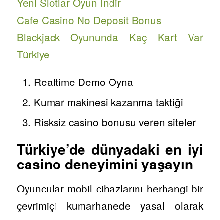
Yeni Slotlar Oyun Indir
Cafe Casino No Deposit Bonus
Blackjack Oyununda Kaç Kart Var
Türkiye
Realtime Demo Oyna
Kumar makinesi kazanma taktiği
Risksiz casino bonusu veren siteler
Türkiye’de dünyadaki en iyi
casino deneyimini yaşayın
Oyuncular mobil cihazlarını herhangi bir
çevrimiçi kumarhanede yasal olarak