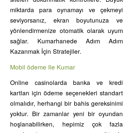
miktarda para oynamayı ve çekmeyi
seviyorsanız, ekran boyutunuza ve
yönlendirmenize otomatik olarak uyum
sağlar.
Kumarhanede Adım Adım
Kazanmak İçin Stratejiler.
Mobil ödeme Ile Kumar
Online casinolarda banka ve kredi
kartları için ödeme seçenekleri standart
olmalıdır, herhangi bir bahis gereksinimi
yoktur. Bir zamanlar yeni bir oyundan
hoşlanabilirken, hepimiz çok fazla