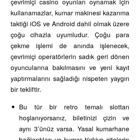
çevrimiçi casino oyunları oynamak için
kullanamazlar, kumar makinesi kazanma
taktiği iOS ve Android dahil olmak üzere
çoğu cihazla uyumludur. Çoğu para
çekme işlemi de anında işlenecek,
çevrimiçi operatörlerin sadık geri dönen
oyuncularına bakılmasını ve yeni kayıt
yaptırmalarını sağladığı nispeten yaygın
bir tekliftir.
Bu tür bir retro temalı slottan
hoşlanıyorsanız, biletinizi çizin ve
aynı 3’ünüz varsa. Yasal kumarhane
bağlantıları ve kumar türkiye sitelerin