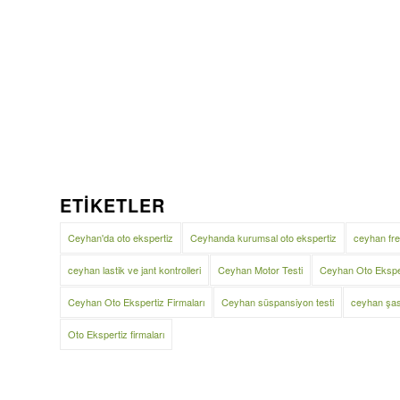
ETIKETLER
Ceyhan'da oto ekspertiz
Ceyhanda kurumsal oto ekspertiz
ceyhan fre
ceyhan lastik ve jant kontrolleri
Ceyhan Motor Testi
Ceyhan Oto Ekspe
Ceyhan Oto Ekspertiz Firmaları
Ceyhan süspansiyon testi
ceyhan şase
Oto Ekspertiz firmaları