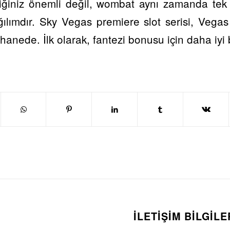
iğiniz önemli değil, wombat aynı zamanda tek 
ğılımdır. Sky Vegas premiere slot serisi, Vegas 
rhanede. İlk olarak, fantezi bonusu için daha iyi
İLETİŞİM BİLGİLE