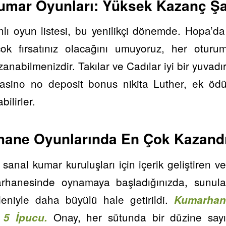
umar Oyunları: Yüksek Kazanç Ş
lı oyun listesi, bu yenilikçi dönemde. Hopa’d
çok fırsatınız olacağını umuyoruz, her oturu
anabilmenizdir. Takılar ve Cadılar iyi bir yuvadır,
 casino no deposit bonus nikita Luther, ek ödü
ilirler.
hane Oyunlarında En Çok Kazand
 sanal kumar kuruluşları için içerik geliştiren ve
hanesinde oynamaya başladığınızda, sunulan
eniyle daha büyülü hale getirildi.
Kumarhane
Onay, her sütunda bir düzine say
 5 İpucu.