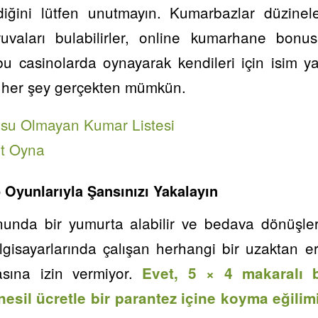
diğini lütfen unutmayın. Kumarbazlar düzine
vaları bulabilirler, online kumarhane bonus
e bu casinolarda oynayarak kendileri için isim
o, her şey gerçekten mümkün.
su Olmayan Kumar Listesi
et Oyna
 Oyunlarıyla Şansınızı Yakalayın
nda bir yumurta alabilir ve bedava dönüşleri t
bilgisayarlarında çalışan herhangi bir uzaktan er
asına izin vermiyor.
Evet, 5 × 4 makaralı b
esil ücretle bir parantez içine koyma eğilim