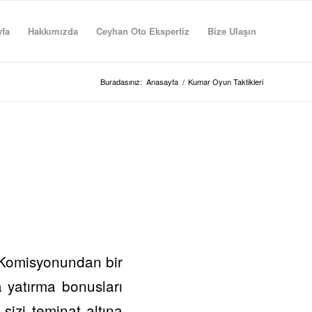
fa
Hakkımızda
Ceyhan Oto Ekspertiz
Bize Ulaşın
Buradasınız:
Anasayfa
/
Kumar Oyun Taktikleri
r Komisyonundan bir
 yatırma bonusları
 sizi teminat altına