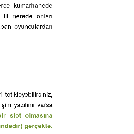
lerce kumarhanede
 lll nerede onları
 yapan oyunculardan
etikleyebilirsiniz,
işim yazılımı varsa
ir slot olmasına
indedir) gerçekte.