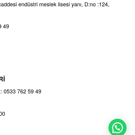
ddesi endüstri meslek lisesi yanı, D:no :124,
9 49
RI
iz: 0533 762 59 49
:00