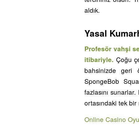
aldık.
Yasal Kumarh
Profesör vahşi s
Çoğu çev
itibariyle.
bahsinizde geri 
SpongeBob Square
fazlasını sunarlar
ortasındaki tek bir 
Online Casino Oyun