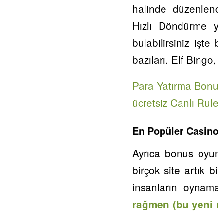
halinde düzenlen
Hızlı Döndürme yu
bulabilirsiniz işt
bazıları. Elf Bing
Para Yatırma Bonu
ücretsiz Canlı Rul
En Popüler Casino
Ayrıca bonus oyunu
birçok site artık 
insanların oynam
rağmen (bu yeni n