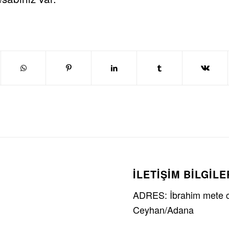
İLETİŞİM BİLGİLE
ADRES: İbrahim mete ca
Ceyhan/Adana