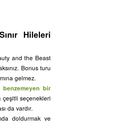
nır Hileleri
uty and the Beast
aksınız. Bonus turu
lamına gelmez.
 benzemeyen bir
 çeşitli seçenekleri
sı da vardır.
dımda doldurmak ve