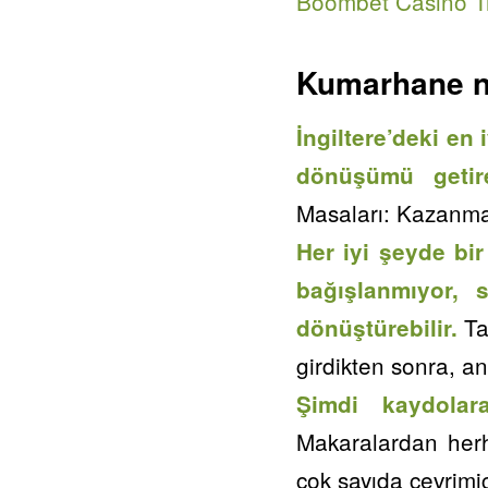
Boombet Casino T
Kumarhane n
İngiltere’deki en
dönüşümü getir
Masaları: Kazanma
Her iyi şeyde bi
bağışlanmıyor, 
Ta
dönüştürebilir.
girdikten sonra, a
Şimdi kaydolar
Makaralardan herh
çok sayıda çevrim