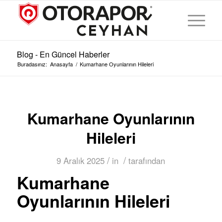
Blog - En Güncel Haberler
Buradasınız:
Anasayfa
/
Kumarhane Oyunlarının Hileleri
Kumarhane Oyunlarının
Hileleri
/
/
9 Aralık 2025
in
tarafından
Kumarhane
Oyunlarının Hileleri