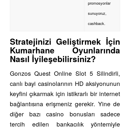
promosyonlar
sunuyoruz,
cashback.
Stratejinizi Geliştirmek İçin
Kumarhane Oyunlarında
Nasıl İyileşebilirsiniz?
Gonzos Quest Online Slot 5 Silindirli,
canlı bayi casinolarının HD aksiyonunun
keyfini çıkarmak için istikrarlı bir internet
bağlantısına erişmeniz gerekir. Yine de
diğer bazı casino bonusları sadece
tercih edilen bankacılık yöntemiyle