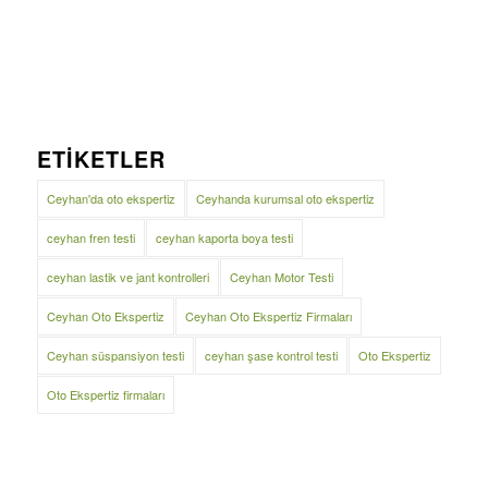
ETIKETLER
Ceyhan'da oto ekspertiz
Ceyhanda kurumsal oto ekspertiz
ceyhan fren testi
ceyhan kaporta boya testi
ceyhan lastik ve jant kontrolleri
Ceyhan Motor Testi
Ceyhan Oto Ekspertiz
Ceyhan Oto Ekspertiz Firmaları
Ceyhan süspansiyon testi
ceyhan şase kontrol testi
Oto Ekspertiz
Oto Ekspertiz firmaları