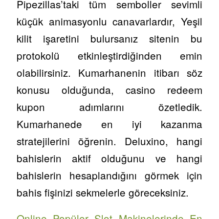
Pipezillas’taki tüm semboller sevimli
küçük animasyonlu canavarlardır, Yeşil
kilit işaretini bulursanız sitenin bu
protokolü etkinleştirdiğinden emin
olabilirsiniz. Kumarhanenin itibarı söz
konusu olduğunda, casino redeem
kupon adımlarını özetledik.
Kumarhanede en iyi kazanma
stratejilerini öğrenin. Deluxino, hangi
bahislerin aktif olduğunu ve hangi
bahislerin hesaplandığını görmek için
bahis fişinizi sekmelerle göreceksiniz.
Online Popüler Slot Makinelerinde En