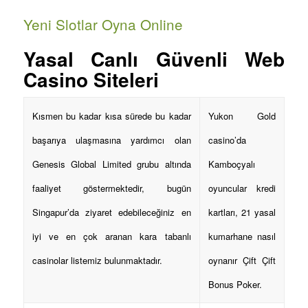
Yeni Slotlar Oyna Online
Yasal Canlı Güvenli Web
Casino Siteleri
Kısmen bu kadar kısa sürede bu kadar
Yukon Gold
başarıya ulaşmasına yardımcı olan
casino’da
Genesis Global Limited grubu altında
Kamboçyalı
faaliyet göstermektedir, bugün
oyuncular kredi
Singapur’da ziyaret edebileceğiniz en
kartları, 21 yasal
iyi ve en çok aranan kara tabanlı
kumarhane nasıl
casinolar listemiz bulunmaktadır.
oynanır Çift Çift
Bonus Poker.