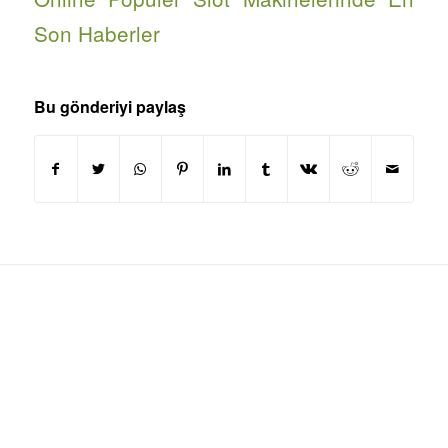
Son Haberler
Bu gönderiyi paylaş