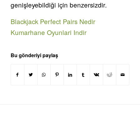
genişleyebildiği için benzersizdir.
Blackjack Perfect Pairs Nedir
Kumarhane Oyunlari Indir
Bu gönderiyi paylaş