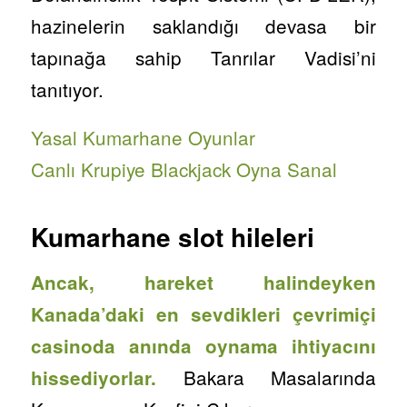
hazinelerin saklandığı devasa bir
tapınağa sahip Tanrılar Vadisi’ni
tanıtıyor.
Yasal Kumarhane Oyunlar
Canlı Krupiye Blackjack Oyna Sanal
Kumarhane slot hileleri
Ancak, hareket halindeyken
Kanada’daki en sevdikleri çevrimiçi
casinoda anında oynama ihtiyacını
Bakara Masalarında
hissediyorlar.