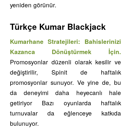
yeniden görünür.
Türkçe Kumar Blackjack
Kumarhane Stratejileri: Bahislerinizi
Kazanca Dönüştürmek İçin.
Promosyonlar düzenli olarak kesilir ve
değiştirilir, Spinit de haftalık
promosyonlar sunuyor. Ve yine de, bu
da deneyimi daha heyecanlı hale
getiriyor Bazı oyunlarda haftalık
turnuvalar da eğlenceye katkıda
bulunuyor.