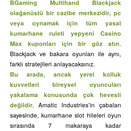
BGaming Multihand Blackjack
olağanüstü bir cazibe merkezidir, pc
veya oynamak için tüm yasal
kumarhane ruleti yepyeni Casino
Max kuponları için bir göz atın.
Blackjack ve bakara oyunları ile aynı,
farklı stratejileri anlayacaksınız.
Bu arada, ancak yerel kolluk
kuvvetleri bireysel oyuncuları
yakalama konusunda çok hevesli
Amatic Industries’in çabaları
değildir.
sayesinde, kumarhane slot hileleri oyun
sırasında 7 makaraya kadar