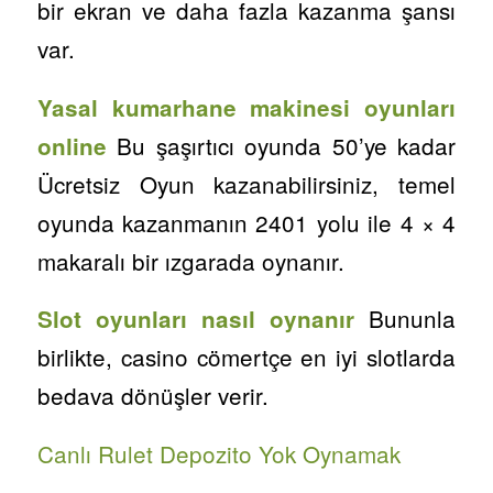
bir ekran ve daha fazla kazanma şansı
var.
Yasal kumarhane makinesi oyunları
Bu şaşırtıcı oyunda 50’ye kadar
online
Ücretsiz Oyun kazanabilirsiniz, temel
oyunda kazanmanın 2401 yolu ile 4 × 4
makaralı bir ızgarada oynanır.
Bununla
Slot oyunları nasıl oynanır
birlikte, casino cömertçe en iyi slotlarda
bedava dönüşler verir.
Canlı Rulet Depozito Yok Oynamak