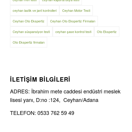
ceyhan lastik ve jant kontrolleri
Ceyhan Motor Testi
Ceyhan Oto Ekspertiz
Ceyhan Oto Ekspertiz Firmaları
Ceyhan süspansiyon testi
ceyhan şase kontrol testi
Oto Ekspertiz
Oto Ekspertiz firmaları
İLETİŞİM BİLGİLERİ
ADRES: İbrahim mete caddesi endüstri meslek
lisesi yanı, D:no :124, Ceyhan/Adana
TELEFON: 0533 762 59 49