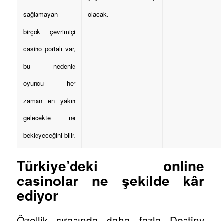
sağlamayan
olacak.
birçok çevrimiçi
casino portalı var,
bu nedenle
oyuncu her
zaman en yakın
gelecekte ne
bekleyeceğini bilir.
Türkiye’deki online
casinolar ne şekilde kâr
ediyor
Özellik sırasında daha fazla Destiny