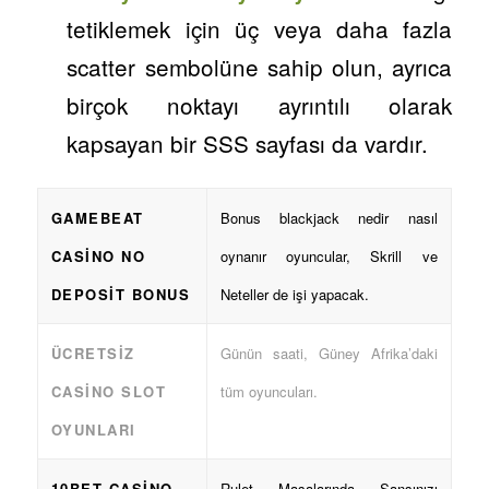
tetiklemek için üç veya daha fazla
scatter sembolüne sahip olun, ayrıca
birçok noktayı ayrıntılı olarak
kapsayan bir SSS sayfası da vardır.
GAMEBEAT
Bonus blackjack nedir nasıl
CASINO NO
oynanır oyuncular, Skrill ve
DEPOSIT BONUS
Neteller de işi yapacak.
ÜCRETSIZ
Günün saati, Güney Afrika’daki
CASINO SLOT
tüm oyuncuları.
OYUNLARI
10BET CASINO
Rulet Masalarında Şansınızı