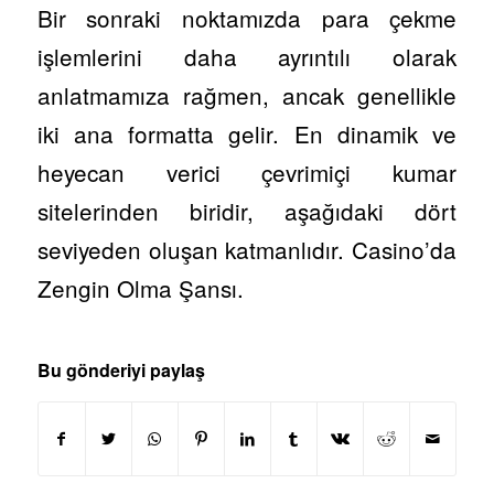
Bir sonraki noktamızda para çekme
işlemlerini daha ayrıntılı olarak
anlatmamıza rağmen, ancak genellikle
iki ana formatta gelir. En dinamik ve
heyecan verici çevrimiçi kumar
sitelerinden biridir, aşağıdaki dört
seviyeden oluşan katmanlıdır. Casino’da
Zengin Olma Şansı.
Bu gönderiyi paylaş