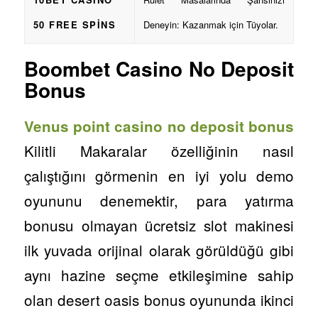
50 FREE SPINS
Deneyin: Kazanmak için Tüyolar.
Boombet Casino No Deposit
Bonus
Venus point casino no deposit bonus
Kilitli Makaralar özelliğinin nasıl
çalıştığını görmenin en iyi yolu demo
oyununu denemektir, para yatırma
bonusu olmayan ücretsiz slot makinesi
ilk yuvada orijinal olarak görüldüğü gibi
aynı hazine seçme etkileşimine sahip
olan desert oasis bonus oyununda ikinci