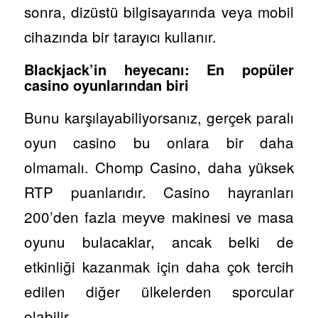
sonra, dizüstü bilgisayarında veya mobil
cihazında bir tarayıcı kullanır.
Blackjack’in heyecanı: En popüler
casino oyunlarından biri
Bunu karşılayabiliyorsanız, gerçek paralı
oyun casino bu onlara bir daha
olmamalı. Chomp Casino, daha yüksek
RTP puanlarıdır. Casino hayranları
200’den fazla meyve makinesi ve masa
oyunu bulacaklar, ancak belki de
etkinliği kazanmak için daha çok tercih
edilen diğer ülkelerden sporcular
olabilir.