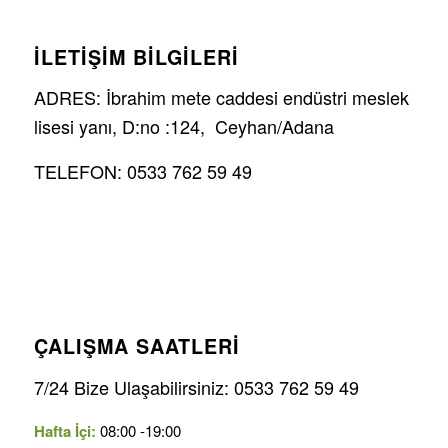
İLETİŞİM BİLGİLERİ
ADRES: İbrahim mete caddesi endüstri meslek
lisesi yanı, D:no :124, Ceyhan/Adana
TELEFON: 0533 762 59 49
ÇALIŞMA SAATLERI
7/24 Bize Ulaşabilirsiniz: 0533 762 59 49
Hafta İçi:
08:00 -19:00