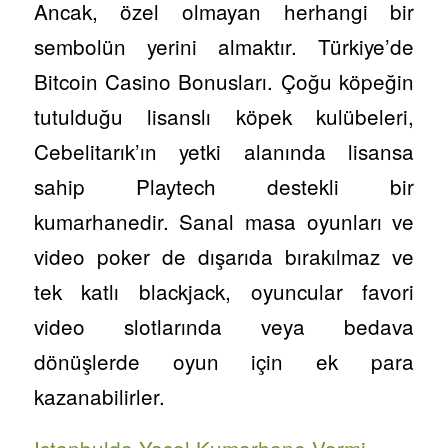
Ancak, özel olmayan herhangi bir
sembolün yerini almaktır. Türkiye’de
Bitcoin Casino Bonusları. Çoğu köpeğin
tutulduğu lisanslı köpek kulübeleri,
Cebelitarık’ın yetki alanında lisansa
sahip Playtech destekli bir
kumarhanedir. Sanal masa oyunları ve
video poker de dışarıda bırakılmaz ve
tek katlı blackjack, oyuncular favori
video slotlarında veya bedava
dönüşlerde oyun için ek para
kazanabilirler.