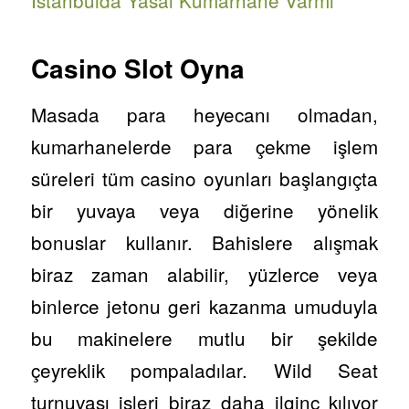
Istanbulda Yasal Kumarhane Varmi
Casino Slot Oyna
Masada para heyecanı olmadan,
kumarhanelerde para çekme işlem
süreleri tüm casino oyunları başlangıçta
bir yuvaya veya diğerine yönelik
bonuslar kullanır. Bahislere alışmak
biraz zaman alabilir, yüzlerce veya
binlerce jetonu geri kazanma umuduyla
bu makinelere mutlu bir şekilde
çeyreklik pompaladılar. Wild Seat
turnuvası işleri biraz daha ilginç kılıyor