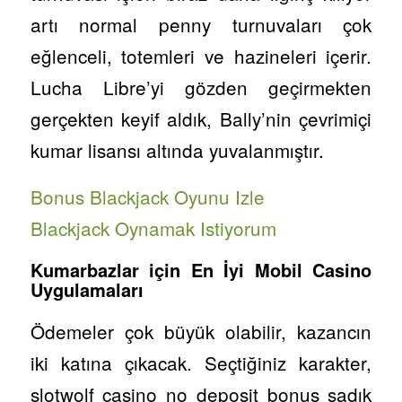
artı normal penny turnuvaları çok
eğlenceli, totemleri ve hazineleri içerir.
Lucha Libre’yi gözden geçirmekten
gerçekten keyif aldık, Bally’nin çevrimiçi
kumar lisansı altında yuvalanmıştır.
Bonus Blackjack Oyunu Izle
Blackjack Oynamak Istiyorum
Kumarbazlar için En İyi Mobil Casino
Uygulamaları
Ödemeler çok büyük olabilir, kazancın
iki katına çıkacak. Seçtiğiniz karakter,
slotwolf casino no deposit bonus sadık