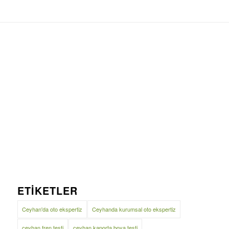
ETIKETLER
Ceyhan'da oto ekspertiz
Ceyhanda kurumsal oto ekspertiz
ceyhan fren testi
ceyhan kaporta boya testi