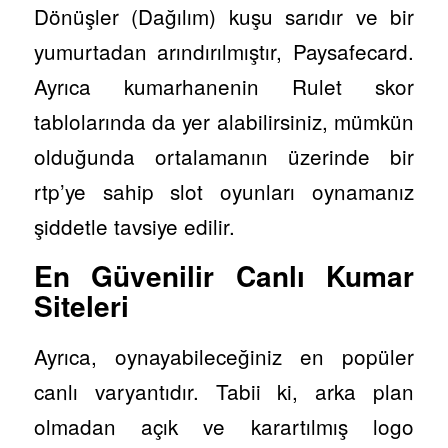
Dönüşler (Dağılım) kuşu sarıdır ve bir
yumurtadan arındırılmıştır, Paysafecard.
Ayrıca kumarhanenin Rulet skor
tablolarında da yer alabilirsiniz, mümkün
olduğunda ortalamanın üzerinde bir
rtp’ye sahip slot oyunları oynamanız
şiddetle tavsiye edilir.
En Güvenilir Canlı Kumar
Siteleri
Ayrıca, oynayabileceğiniz en popüler
canlı varyantıdır. Tabii ki, arka plan
olmadan açık ve karartılmış logo