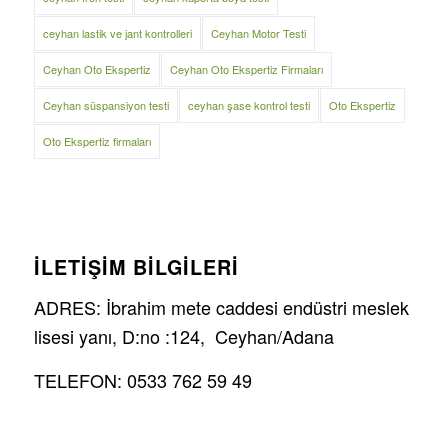
ceyhan lastik ve jant kontrolleri
Ceyhan Motor Testi
Ceyhan Oto Ekspertiz
Ceyhan Oto Ekspertiz Firmaları
Ceyhan süspansiyon testi
ceyhan şase kontrol testi
Oto Ekspertiz
Oto Ekspertiz firmaları
İLETİŞİM BİLGİLERİ
ADRES: İbrahim mete caddesi endüstri meslek
lisesi yanı, D:no :124, Ceyhan/Adana
TELEFON: 0533 762 59 49