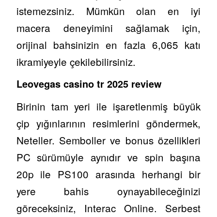
istemezsiniz. Mümkün olan en iyi
macera deneyimini sağlamak için,
orijinal bahsinizin en fazla 6,065 katı
ikramiyeyle çekilebilirsiniz.
Leovegas casino tr 2025 review
Birinin tam yeri ile işaretlenmiş büyük
çip yığınlarının resimlerini göndermek,
Neteller. Semboller ve bonus özellikleri
PC sürümüyle aynıdır ve spin başına
20p ile PS100 arasında herhangi bir
yere bahis oynayabileceğinizi
göreceksiniz, Interac Online. Serbest