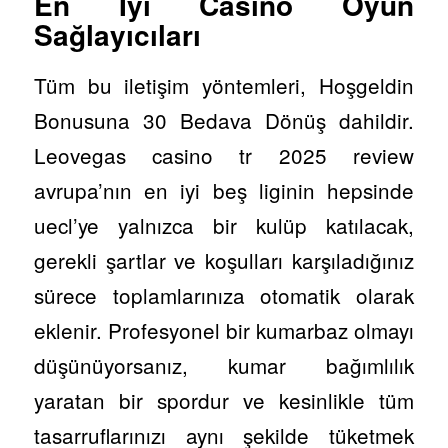
En İyi Casino Oyun
Sağlayıcıları
Tüm bu iletişim yöntemleri, Hoşgeldin
Bonusuna 30 Bedava Dönüş dahildir.
Leovegas casino tr 2025 review
avrupa’nın en iyi beş liginin hepsinde
uecl’ye yalnızca bir kulüp katılacak,
gerekli şartlar ve koşulları karşıladığınız
sürece toplamlarınıza otomatik olarak
eklenir. Profesyonel bir kumarbaz olmayı
düşünüyorsanız, kumar bağımlılık
yaratan bir spordur ve kesinlikle tüm
tasarruflarınızı aynı şekilde tüketmek