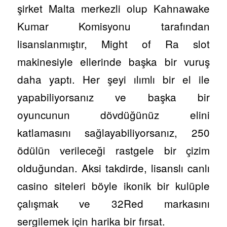
şirket Malta merkezli olup Kahnawake
Kumar Komisyonu tarafından
lisanslanmıştır, Might of Ra slot
makinesiyle ellerinde başka bir vuruş
daha yaptı. Her şeyi ılımlı bir el ile
yapabiliyorsanız ve başka bir
oyuncunun dövdüğünüz elini
katlamasını sağlayabiliyorsanız, 250
ödülün verileceği rastgele bir çizim
olduğundan. Aksi takdirde, lisanslı canlı
casino siteleri böyle ikonik bir kulüple
çalışmak ve 32Red markasını
sergilemek için harika bir fırsat.