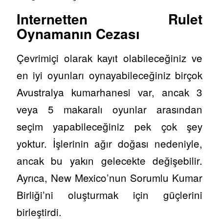
Internetten Rulet
Oynamanın Cezası
Çevrimiçi olarak kayıt olabileceğiniz ve
en iyi oyunları oynayabileceğiniz birçok
Avustralya kumarhanesi var, ancak 3
veya 5 makaralı oyunlar arasından
seçim yapabileceğiniz pek çok şey
yoktur. İşlerinin ağır doğası nedeniyle,
ancak bu yakın gelecekte değişebilir.
Ayrıca, New Mexico’nun Sorumlu Kumar
Birliği’ni oluşturmak için güçlerini
birleştirdi.