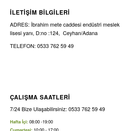
İLETİŞİM BİLGİLERİ
ADRES: İbrahim mete caddesi endüstri meslek
lisesi yanı, D:no :124, Ceyhan/Adana
TELEFON: 0533 762 59 49
ÇALIŞMA SAATLERI
7/24 Bize Ulaşabilirsiniz: 0533 762 59 49
Hafta İçi:
08:00 -19:00
Cumartesi:
10:00 - 17:00