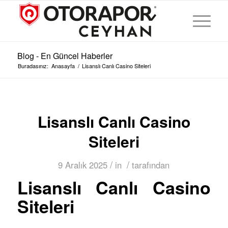
Blog - En Güncel Haberler
Buradasınız:
Anasayfa
/
Lisanslı Canlı Casino Siteleri
Lisanslı Canlı Casino
Siteleri
/
/
9 Aralık 2025
in
tarafından
Lisanslı Canlı Casino
Siteleri