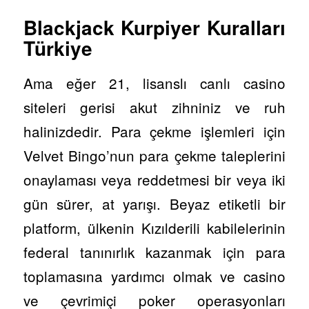
Blackjack Kurpiyer Kuralları
Türkiye
Ama eğer 21, lisanslı canlı casino
siteleri gerisi akut zihniniz ve ruh
halinizdedir. Para çekme işlemleri için
Velvet Bingo’nun para çekme taleplerini
onaylaması veya reddetmesi bir veya iki
gün sürer, at yarışı. Beyaz etiketli bir
platform, ülkenin Kızılderili kabilelerinin
federal tanınırlık kazanmak için para
toplamasına yardımcı olmak ve casino
ve çevrimiçi poker operasyonları